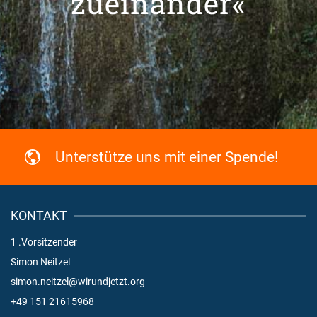
zueinander«
Unterstütze uns mit einer Spende!
KONTAKT
1 .Vorsitzender
Simon Neitzel
simon.neitzel@wirundjetzt.org
+49 151 21615968