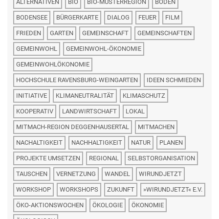
ALTERNATIVEN
BIO
BIO-MUSTERREGION
BODEN
BODENSEE
BÜRGERKARTE
DIALOG
FEUER
FILM
FRIEDEN
GARTEN
GEMEINSCHAFT
GEMEINSCHAFTEN
GEMEINWOHL
GEMEINWOHL-ÖKONOMIE
GEMEINWOHLÖKONOMIE
HOCHSCHULE RAVENSBURG-WEINGARTEN
IDEEN SCHMIEDEN
INITIATIVE
KLIMANEUTRALITÄT
KLIMASCHUTZ
KOOPERATIV
LANDWIRTSCHAFT
LOKAL
MITMACH-REGION DEGGENHAUSERTAL
MITMACHEN
NACHALTIGKEIT
NACHHALTIGKEIT
NATUR
PLANEN
PROJEKTE UMSETZEN
REGIONAL
SELBSTORGANISATION
TAUSCHEN
VERNETZUNG
WANDEL
WIRUNDJETZT
WORKSHOP
WORKSHOPS
ZUKUNFT
»WIRUNDJETZT« E.V.
ÖKO-AKTIONSWOCHEN
ÖKOLOGIE
ÖKONOMIE