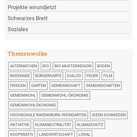
Projekte wirundjetzt
Schwarzes Brett
Soziales
Themenwolke
ALTERNATIVEN
BIO
BIO-MUSTERREGION
BODEN
BODENSEE
BÜRGERKARTE
DIALOG
FEUER
FILM
FRIEDEN
GARTEN
GEMEINSCHAFT
GEMEINSCHAFTEN
GEMEINWOHL
GEMEINWOHL-ÖKONOMIE
GEMEINWOHLÖKONOMIE
HOCHSCHULE RAVENSBURG-WEINGARTEN
IDEEN SCHMIEDEN
INITIATIVE
KLIMANEUTRALITÄT
KLIMASCHUTZ
KOOPERATIV
LANDWIRTSCHAFT
LOKAL