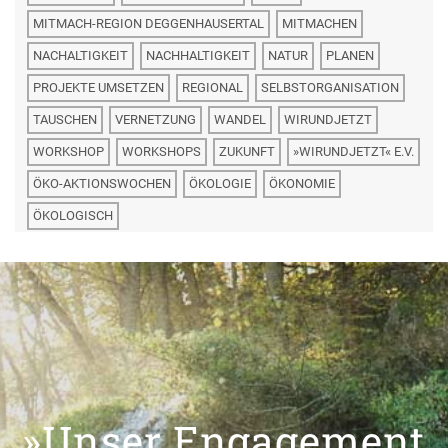
MITMACH-REGION DEGGENHAUSERTAL
MITMACHEN
NACHALTIGKEIT
NACHHALTIGKEIT
NATUR
PLANEN
PROJEKTE UMSETZEN
REGIONAL
SELBSTORGANISATION
TAUSCHEN
VERNETZUNG
WANDEL
WIRUNDJETZT
WORKSHOP
WORKSHOPS
ZUKUNFT
»WIRUNDJETZT« E.V.
ÖKO-AKTIONSWOCHEN
ÖKOLOGIE
ÖKONOMIE
ÖKOLOGISCH
»Unser Engagement