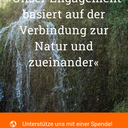
basiert auf der
Verbindung zur
Natur und
zueinander«
Unterstütze uns mit einer Spende!