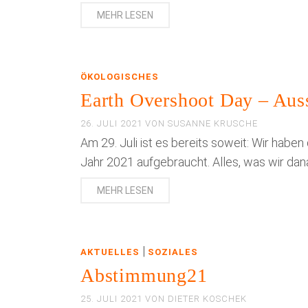
MEHR LESEN
ÖKOLOGISCHES
Earth Overshoot Day – Aus
26. JULI 2021
VON
SUSANNE KRUSCHE
Am 29. Juli ist es bereits soweit: Wir habe
Jahr 2021 aufgebraucht. Alles, was wir dana
MEHR LESEN
|
AKTUELLES
SOZIALES
Abstimmung21
25. JULI 2021
VON
DIETER KOSCHEK