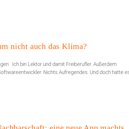
rum nicht auch das Klima?
gen Ich bin Lektor und damit Freiberufler. Außerdem
r Softwareentwickler. Nichts Aufregendes. Und doch hatte e
achbarschaft: eine neue App machts