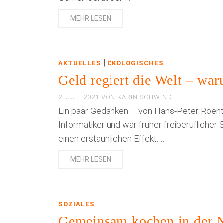
MEHR LESEN
|
AKTUELLES
ÖKOLOGISCHES
Geld regiert die Welt – wa
2. JULI 2021
VON
KARIN SCHWIND
Ein paar Gedanken – von Hans-Peter Roent
Informatiker und war früher freiberufliche
einen erstaunlichen Effekt. …
MEHR LESEN
SOZIALES
Gemeinsam kochen in der N