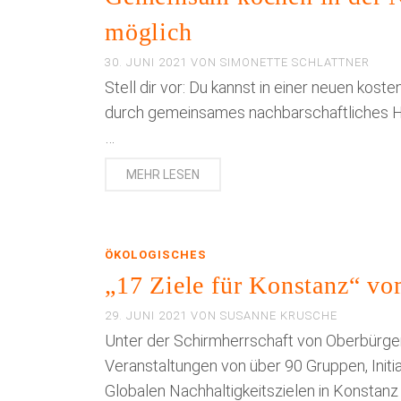
möglich
30. JUNI 2021
VON
SIMONETTE SCHLATTNER
Stell dir vor: Du kannst in einer neuen ko
durch gemeinsames nachbarschaftliches Hand
…
MEHR LESEN
ÖKOLOGISCHES
„17 Ziele für Konstanz“ vom
29. JUNI 2021
VON
SUSANNE KRUSCHE
Unter der Schirmherrschaft von Oberbürgerm
Veranstaltungen von über 90 Gruppen, Ini
Globalen Nachhaltigkeitszielen in Konstanz s