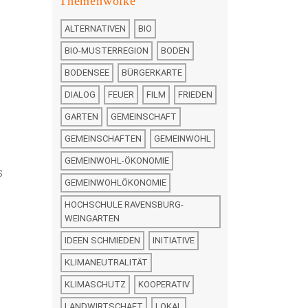
Themenwolke
ALTERNATIVEN
BIO
BIO-MUSTERREGION
BODEN
BODENSEE
BÜRGERKARTE
DIALOG
FEUER
FILM
FRIEDEN
GARTEN
GEMEINSCHAFT
GEMEINSCHAFTEN
GEMEINWOHL
GEMEINWOHL-ÖKONOMIE
s
GEMEINWOHLÖKONOMIE
HOCHSCHULE RAVENSBURG-
WEINGARTEN
IDEEN SCHMIEDEN
INITIATIVE
KLIMANEUTRALITÄT
KLIMASCHUTZ
KOOPERATIV
LANDWIRTSCHAFT
LOKAL