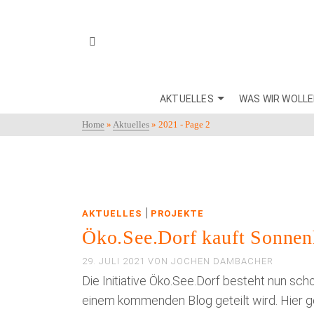
AKTUELLES
WAS WIR WOLL
Home
»
Aktuelles
»
2021
- Page 2
|
AKTUELLES
PROJEKTE
Öko.See.Dorf kauft Sonnen
29. JULI 2021
VON
JOCHEN DAMBACHER
Die Initiative Öko.See.Dorf besteht nun scho
einem kommenden Blog geteilt wird. Hier 