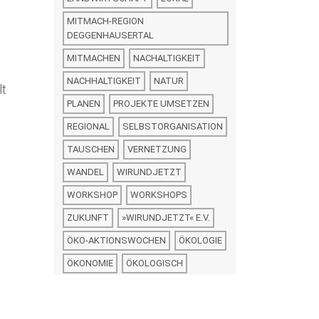
MITMACH-REGION
DEGGENHAUSERTAL
MITMACHEN
NACHALTIGKEIT
NACHHALTIGKEIT
NATUR
lt
PLANEN
PROJEKTE UMSETZEN
REGIONAL
SELBSTORGANISATION
TAUSCHEN
VERNETZUNG
WANDEL
WIRUNDJETZT
WORKSHOP
WORKSHOPS
ZUKUNFT
»WIRUNDJETZT« E.V.
ÖKO-AKTIONSWOCHEN
ÖKOLOGIE
ÖKONOMIE
ÖKOLOGISCH