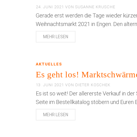
24. JUNI 2021
VON
SUSANNE KRUSCHE
Gerade erst werden die Tage wieder kürzer
Weihnachtsmarkt 2021 in Engen. Den alterna
MEHR LESEN
AKTUELLES
Es geht los! Marktschwärm
13. JUNI 2021
VON
DIETER KOSCHEK
Es ist so weit! Der allererste Verkauf in der
Seite im Bestellkatalog stöbern und Euren 
MEHR LESEN