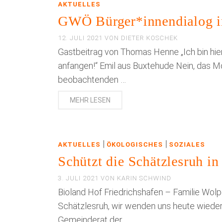
AKTUELLES
GWÖ Bürger*innendialog in
12. JULI 2021
VON
DIETER KOSCHEK
Gastbeitrag von Thomas Henne „Ich bin hie
anfangen!“ Emil aus Buxtehude Nein, das M
beobachtenden …
MEHR LESEN
|
|
AKTUELLES
ÖKOLOGISCHES
SOZIALES
Schützt die Schätzlesruh in
3. JULI 2021
VON
KARIN SCHWIND
Bioland Hof Friedrichshafen – Familie Wolp
Schätzlesruh, wir wenden uns heute wieder
Gemeinderat der …