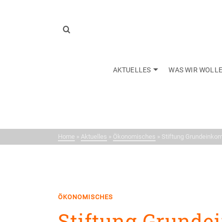
AKTUELLES
WAS WIR WOLL
Neui
Home
»
Aktuelles
»
Ökonomisches
»
Stiftung Grundeinkom
ÖKONOMISCHES
Stiftung Grund