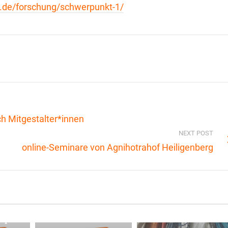
.de/forschung/schwerpunkt-1/
h Mitgestalter*innen
NEXT POST
Ein Mini-
online-Seminare von Agnihotrahof Heiligenberg
Tauschring für
zwischendurch
– schnell und
einfach
h Du
organisiert
spartner*in
LOKAL –