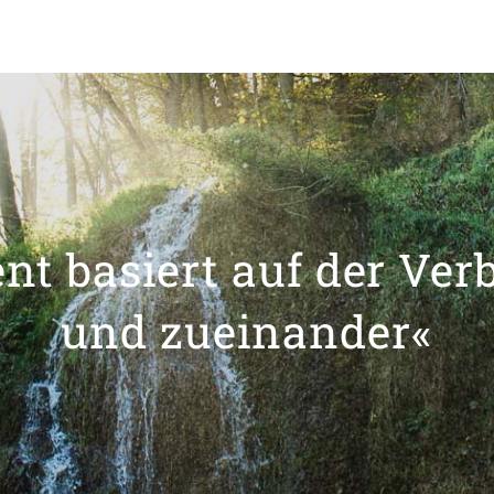
t basiert auf der Ver
und zueinander«