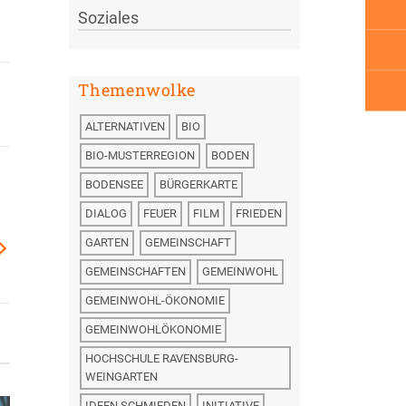
Soziales
Themenwolke
ALTERNATIVEN
BIO
BIO-MUSTERREGION
BODEN
BODENSEE
BÜRGERKARTE
DIALOG
FEUER
FILM
FRIEDEN
GARTEN
GEMEINSCHAFT
GEMEINSCHAFTEN
GEMEINWOHL
GEMEINWOHL-ÖKONOMIE
GEMEINWOHLÖKONOMIE
HOCHSCHULE RAVENSBURG-
WEINGARTEN
Bürgerkarte in
Workeer – die
IDEEN SCHMIEDEN
INITIATIVE