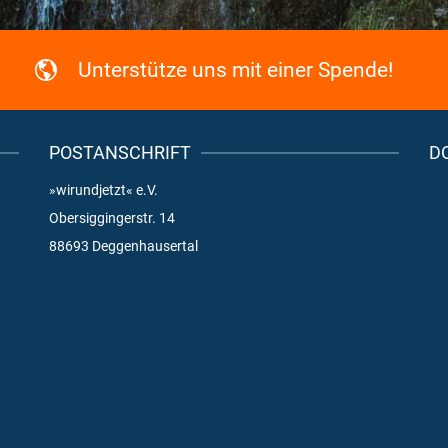
Unterstütze uns mit einer Spende!
POSTANSCHRIFT
D
»wirundjetzt« e.V.
Obersiggingerstr. 14
88693 Deggenhausertal