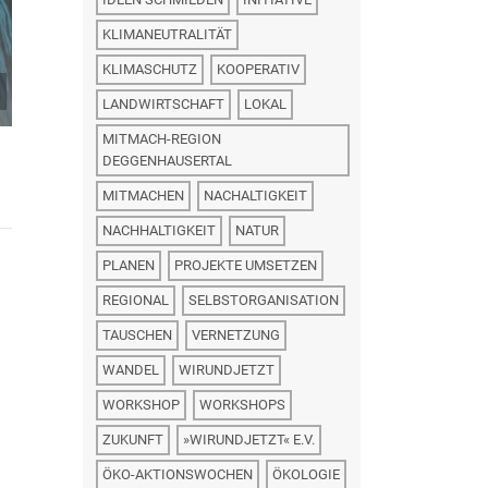
Überlingen
größte
KLIMANEUTRALITÄT
Jobplattform für
Geflüchtete
KLIMASCHUTZ
KOOPERATIV
LANDWIRTSCHAFT
LOKAL
MITMACH-REGION
DEGGENHAUSERTAL
MITMACHEN
NACHALTIGKEIT
NACHHALTIGKEIT
NATUR
PLANEN
PROJEKTE UMSETZEN
REGIONAL
SELBSTORGANISATION
TAUSCHEN
VERNETZUNG
WANDEL
WIRUNDJETZT
WORKSHOP
WORKSHOPS
ZUKUNFT
»WIRUNDJETZT« E.V.
ÖKO-AKTIONSWOCHEN
ÖKOLOGIE