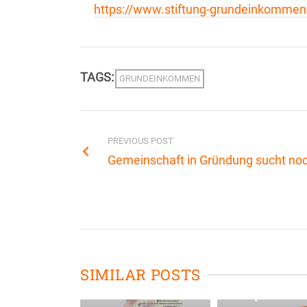
https://www.stiftung-grundeinkommen
TAGS:
GRUNDEINKOMMEN
PREVIOUS POST
Gemeinschaft in Gründung sucht noc
Gemeinsam
Schaffen – MLR
fördert
Ökomodellregion
SIMILAR POSTS
Werde auc
Deggenhausertal
Dach mehr
Kooperation