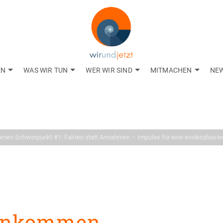
EN
WAS WIR TUN
WER WIR SIND
MITMACHEN
NE
Aktuelles
gkeiten aus dem Net
men Schwerpunkt #1: Fakten statt Annahmen – Impulse für eine evidenzbasier
einkommen