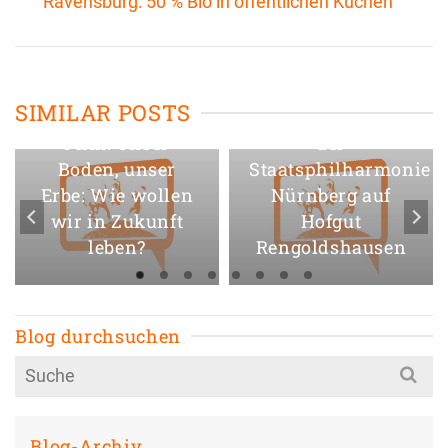
Ravensburg: 50 % Bio in öffentlichen Küchen
Start Fundraising
für das
SIMILAR POSTS
Ackerkonzert mit
Film: Unser
der
Boden, unser
Staatsphilharmonie
Erbe: Wie wollen
Nürnberg auf
wir in Zukunft
Hofgut
leben?
Rengoldshausen
Blog durchsuchen
Search
for:
Blog-Archiv