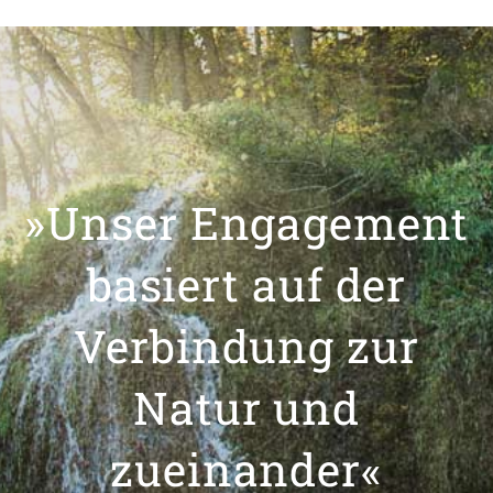
»Unser Engagement
basiert auf der
Verbindung zur
Natur und
zueinander«