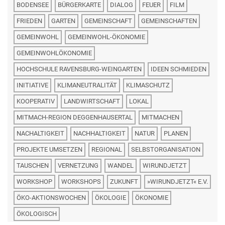
BODENSEE
BÜRGERKARTE
DIALOG
FEUER
FILM
FRIEDEN
GARTEN
GEMEINSCHAFT
GEMEINSCHAFTEN
GEMEINWOHL
GEMEINWOHL-ÖKONOMIE
GEMEINWOHLÖKONOMIE
HOCHSCHULE RAVENSBURG-WEINGARTEN
IDEEN SCHMIEDEN
INITIATIVE
KLIMANEUTRALITÄT
KLIMASCHUTZ
KOOPERATIV
LANDWIRTSCHAFT
LOKAL
MITMACH-REGION DEGGENHAUSERTAL
MITMACHEN
NACHALTIGKEIT
NACHHALTIGKEIT
NATUR
PLANEN
PROJEKTE UMSETZEN
REGIONAL
SELBSTORGANISATION
TAUSCHEN
VERNETZUNG
WANDEL
WIRUNDJETZT
WORKSHOP
WORKSHOPS
ZUKUNFT
»WIRUNDJETZT« E.V.
ÖKO-AKTIONSWOCHEN
ÖKOLOGIE
ÖKONOMIE
ÖKOLOGISCH