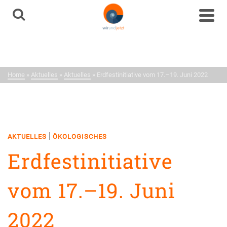
Aktuelles
Neuigkeiten aus dem
Netzwerk
Home
»
Aktuelles
»
Aktuelles
»
Erdfestinitiative vom 17.–19. Juni 2022
|
AKTUELLES
ÖKOLOGISCHES
Erdfestinitiative
vom 17.–19. Juni
2022