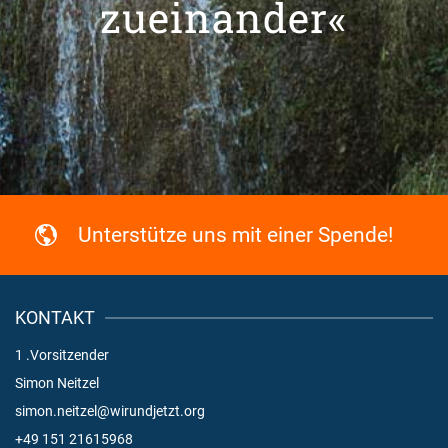
zueinander«
Unterstütze uns mit einer Spende!
KONTAKT
1 .Vorsitzender
Simon Neitzel
simon.neitzel@wirundjetzt.org
+49 151 21615968