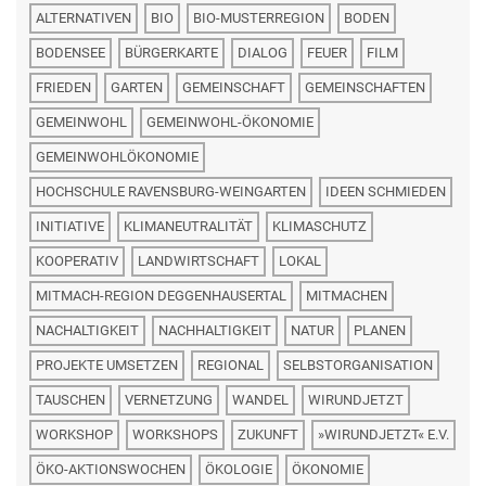
ALTERNATIVEN
BIO
BIO-MUSTERREGION
BODEN
BODENSEE
BÜRGERKARTE
DIALOG
FEUER
FILM
FRIEDEN
GARTEN
GEMEINSCHAFT
GEMEINSCHAFTEN
GEMEINWOHL
GEMEINWOHL-ÖKONOMIE
GEMEINWOHLÖKONOMIE
HOCHSCHULE RAVENSBURG-WEINGARTEN
IDEEN SCHMIEDEN
INITIATIVE
KLIMANEUTRALITÄT
KLIMASCHUTZ
KOOPERATIV
LANDWIRTSCHAFT
LOKAL
MITMACH-REGION DEGGENHAUSERTAL
MITMACHEN
NACHALTIGKEIT
NACHHALTIGKEIT
NATUR
PLANEN
PROJEKTE UMSETZEN
REGIONAL
SELBSTORGANISATION
TAUSCHEN
VERNETZUNG
WANDEL
WIRUNDJETZT
WORKSHOP
WORKSHOPS
ZUKUNFT
»WIRUNDJETZT« E.V.
ÖKO-AKTIONSWOCHEN
ÖKOLOGIE
ÖKONOMIE