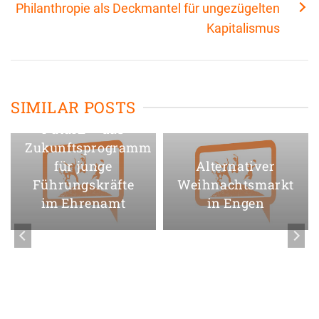
Philanthropie als Deckmantel für ungezügelten
Kapitalismus
SIMILAR POSTS
FuturE – das
Zukunftsprogramm
für junge
Alternativer
Führungskräfte
Weihnachtsmarkt
im Ehrenamt
in Engen