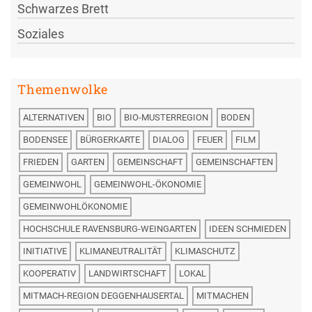
Schwarzes Brett
Soziales
Themenwolke
ALTERNATIVEN
BIO
BIO-MUSTERREGION
BODEN
BODENSEE
BÜRGERKARTE
DIALOG
FEUER
FILM
FRIEDEN
GARTEN
GEMEINSCHAFT
GEMEINSCHAFTEN
GEMEINWOHL
GEMEINWOHL-ÖKONOMIE
GEMEINWOHLÖKONOMIE
HOCHSCHULE RAVENSBURG-WEINGARTEN
IDEEN SCHMIEDEN
INITIATIVE
KLIMANEUTRALITÄT
KLIMASCHUTZ
KOOPERATIV
LANDWIRTSCHAFT
LOKAL
MITMACH-REGION DEGGENHAUSERTAL
MITMACHEN