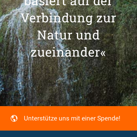
basiert auf der
Verbindung zur
Natur und
zueinander«
Unterstütze uns mit einer Spende!