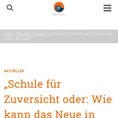
Aktuelles
Neuigkeiten aus dem
Home
»
Aktuelles
»
Aktuelles
»
„Schule für Zuversicht oder: Wie kann das
Netzwerk
Neue in die Welt?“
AKTUELLES
„Schule für
Zuversicht oder: Wie
kann das Neue in