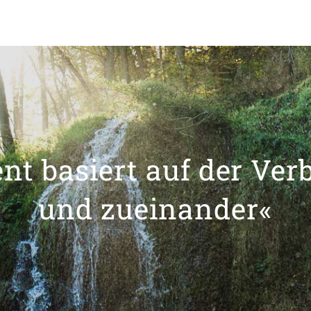
t basiert auf der Ver
und zueinander«