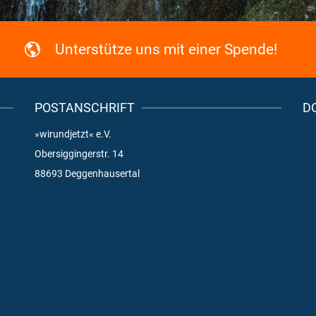
Unterstütze uns mit einer Spende!
POSTANSCHRIFT
D
»wirundjetzt« e.V.
Obersiggingerstr. 14
88693 Deggenhausertal