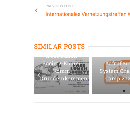
PREVIOUS POST
Internationales Vernetzungstreffe
Regionale
Events zum
SIMILAR POSTS
Kinostart von
 Arbeit
„Free Lunch
rdient
Society-Komm
Aufruf z
chätzung!
Komm
System Ch
Grundeinkommen
Camp 20