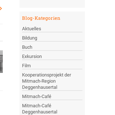
Blog-Kategorien
Aktuelles
Unterstützung
Bildung
für unser
Buch
Permakultur-
Projekt in
Vorbereitungsklausur
Exkursion
Uganda
Nachhaltige
Film
Bodenseekonferenz
Kooperationsprojekt der
Mitmach-Region
Deggenhausertal
Mitmach-Café
Mitmach-Café
Deggenhausertal