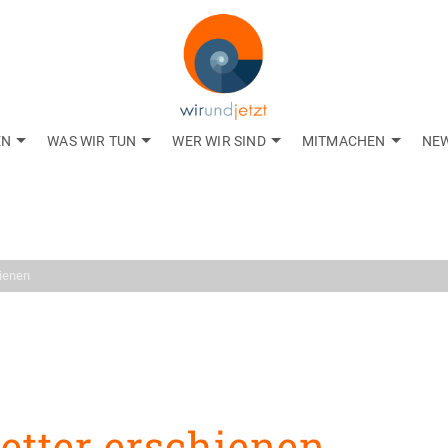
EN
WAS WIR TUN
WER WIR SIND
MITMACHEN
NE
Aktuelles
gkeiten aus dem Net
ienen
tter erschienen