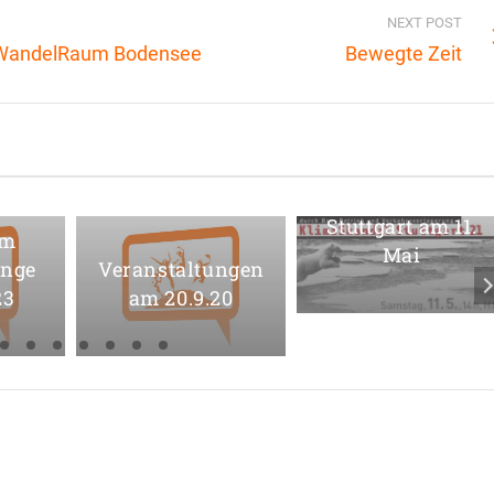
NEXT POST
n WandelRaum Bodensee
Bewegte Zeit
Samstags-Demo
gegen S21 in
Stuttgart am 11.
um
Mai
ange
Veranstaltungen
23
am 20.9.20