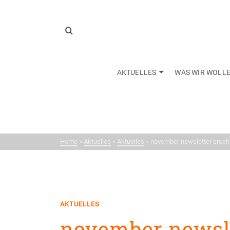
AKTUELLES
WAS WIR WOLL
Neui
Home
»
Aktuelles
»
Aktuelles
»
november newsletter ersch
AKTUELLES
november newsle