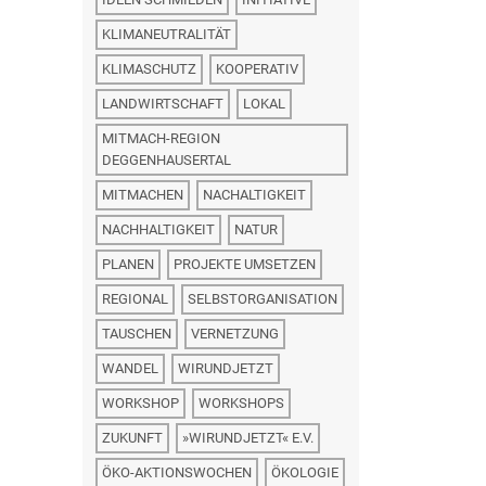
KLIMANEUTRALITÄT
KLIMASCHUTZ
KOOPERATIV
LANDWIRTSCHAFT
LOKAL
MITMACH-REGION
DEGGENHAUSERTAL
MITMACHEN
NACHALTIGKEIT
NACHHALTIGKEIT
NATUR
PLANEN
PROJEKTE UMSETZEN
REGIONAL
SELBSTORGANISATION
TAUSCHEN
VERNETZUNG
WANDEL
WIRUNDJETZT
WORKSHOP
WORKSHOPS
ZUKUNFT
»WIRUNDJETZT« E.V.
ÖKO-AKTIONSWOCHEN
ÖKOLOGIE