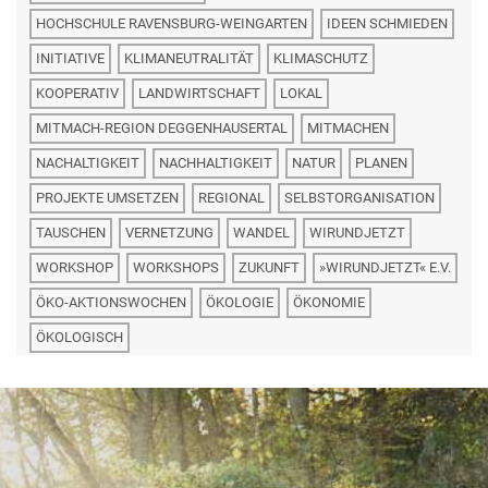
HOCHSCHULE RAVENSBURG-WEINGARTEN
IDEEN SCHMIEDEN
INITIATIVE
KLIMANEUTRALITÄT
KLIMASCHUTZ
KOOPERATIV
LANDWIRTSCHAFT
LOKAL
MITMACH-REGION DEGGENHAUSERTAL
MITMACHEN
NACHALTIGKEIT
NACHHALTIGKEIT
NATUR
PLANEN
PROJEKTE UMSETZEN
REGIONAL
SELBSTORGANISATION
TAUSCHEN
VERNETZUNG
WANDEL
WIRUNDJETZT
WORKSHOP
WORKSHOPS
ZUKUNFT
»WIRUNDJETZT« E.V.
ÖKO-AKTIONSWOCHEN
ÖKOLOGIE
ÖKONOMIE
ÖKOLOGISCH