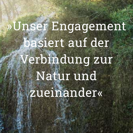
»Unser Engagement
basiert auf der
Verbindung zur
Natur und
zueinander«