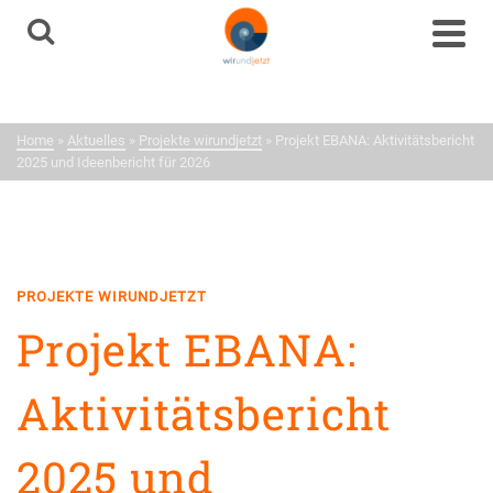
Aktuelles
Neuigkeiten aus dem
Home
»
Aktuelles
»
Projekte wirundjetzt
»
Projekt EBANA: Aktivitätsbericht
Netzwerk
2025 und Ideenbericht für 2026
PROJEKTE WIRUNDJETZT
Projekt EBANA:
Aktivitätsbericht
2025 und