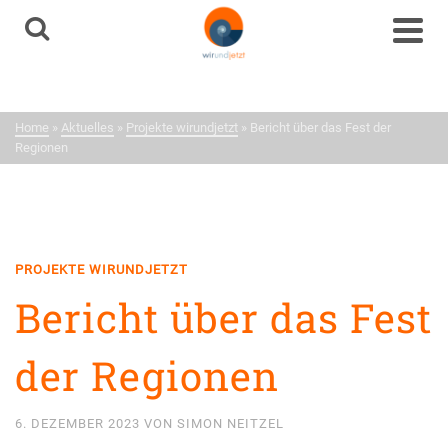
Aktuelles
Neuigkeiten aus dem
Home
»
Aktuelles
»
Projekte wirundjetzt
»
Bericht über das Fest der
Netzwerk
Regionen
PROJEKTE WIRUNDJETZT
Bericht über das Fest
der Regionen
6. DEZEMBER 2023
VON
SIMON NEITZEL