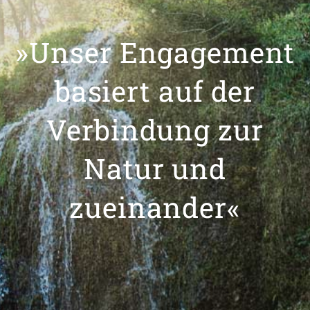
»Unser Engagement
basiert auf der
Verbindung zur
Natur und
zueinander«