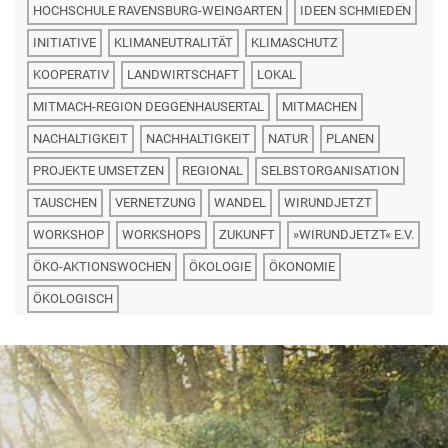
HOCHSCHULE RAVENSBURG-WEINGARTEN
IDEEN SCHMIEDEN
INITIATIVE
KLIMANEUTRALITÄT
KLIMASCHUTZ
KOOPERATIV
LANDWIRTSCHAFT
LOKAL
MITMACH-REGION DEGGENHAUSERTAL
MITMACHEN
NACHALTIGKEIT
NACHHALTIGKEIT
NATUR
PLANEN
PROJEKTE UMSETZEN
REGIONAL
SELBSTORGANISATION
TAUSCHEN
VERNETZUNG
WANDEL
WIRUNDJETZT
WORKSHOP
WORKSHOPS
ZUKUNFT
»WIRUNDJETZT« E.V.
ÖKO-AKTIONSWOCHEN
ÖKOLOGIE
ÖKONOMIE
ÖKOLOGISCH