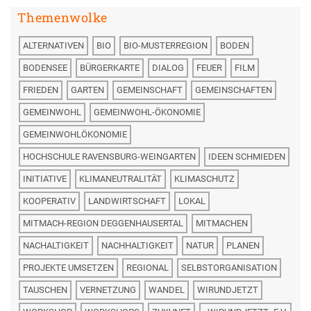
Themenwolke
ALTERNATIVEN
BIO
BIO-MUSTERREGION
BODEN
BODENSEE
BÜRGERKARTE
DIALOG
FEUER
FILM
FRIEDEN
GARTEN
GEMEINSCHAFT
GEMEINSCHAFTEN
GEMEINWOHL
GEMEINWOHL-ÖKONOMIE
GEMEINWOHLÖKONOMIE
HOCHSCHULE RAVENSBURG-WEINGARTEN
IDEEN SCHMIEDEN
INITIATIVE
KLIMANEUTRALITÄT
KLIMASCHUTZ
KOOPERATIV
LANDWIRTSCHAFT
LOKAL
MITMACH-REGION DEGGENHAUSERTAL
MITMACHEN
NACHALTIGKEIT
NACHHALTIGKEIT
NATUR
PLANEN
PROJEKTE UMSETZEN
REGIONAL
SELBSTORGANISATION
TAUSCHEN
VERNETZUNG
WANDEL
WIRUNDJETZT