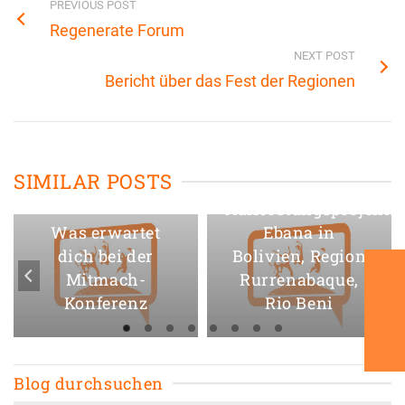
PREVIOUS POST
Regenerate Forum
NEXT POST
Bericht über das Fest der Regionen
Umweltbildungs-
SIMILAR POSTS
und
Aufforstungsprojekte
Was erwartet
Ebana in
dich bei der
Bolivien, Region
Mitmach-
Rurrenabaque,
Konferenz
Rio Beni
Blog durchsuchen