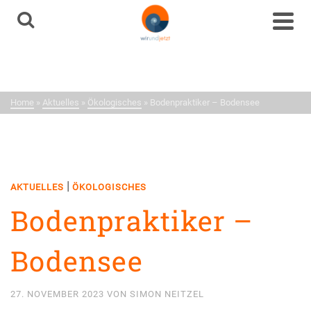
Aktuelles
Neuigkeiten aus dem
Netzwerk
Home
»
Aktuelles
»
Ökologisches
»
Bodenpraktiker – Bodensee
|
AKTUELLES
ÖKOLOGISCHES
Bodenpraktiker –
Bodensee
27. NOVEMBER 2023
VON
SIMON NEITZEL