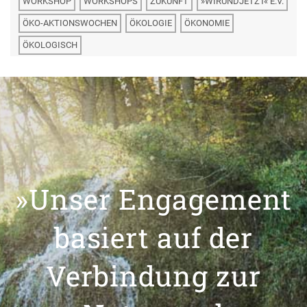
WORKSHOP
WORKSHOPS
ZUKUNFT
»WIRUNDJETZT« E.V.
ÖKO-AKTIONSWOCHEN
ÖKOLOGIE
ÖKONOMIE
ÖKOLOGISCH
»Unser Engagement
basiert auf der
Verbindung zur