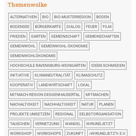
Themenwolke
ALTERNATIVEN
BIO
BIO-MUSTERREGION
BODEN
BODENSEE
BÜRGERKARTE
DIALOG
FEUER
FILM
FRIEDEN
GARTEN
GEMEINSCHAFT
GEMEINSCHAFTEN
GEMEINWOHL
GEMEINWOHL-ÖKONOMIE
GEMEINWOHLÖKONOMIE
HOCHSCHULE RAVENSBURG-WEINGARTEN
IDEEN SCHMIEDEN
INITIATIVE
KLIMANEUTRALITÄT
KLIMASCHUTZ
KOOPERATIV
LANDWIRTSCHAFT
LOKAL
MITMACH-REGION DEGGENHAUSERTAL
MITMACHEN
NACHALTIGKEIT
NACHHALTIGKEIT
NATUR
PLANEN
PROJEKTE UMSETZEN
REGIONAL
SELBSTORGANISATION
TAUSCHEN
VERNETZUNG
WANDEL
WIRUNDJETZT
WORKSHOP
WORKSHOPS
ZUKUNFT
»WIRUNDJETZT« E.V.