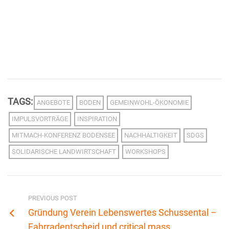
TAGS:
ANGEBOTE
BODEN
GEMEINWOHL-ÖKONOMIE
IMPULSVORTRÄGE
INSPIRATION
MITMACH-KONFERENZ BODENSEE
NACHHALTIGKEIT
SDGS
SOLIDARISCHE LANDWIRTSCHAFT
WORKSHOPS
PREVIOUS POST
Gründung Verein Lebenswertes Schussental –
Fahrradentscheid und critical mass