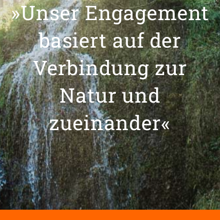
»Unser Engagement
basiert auf der
Verbindung zur
Natur und
zueinander«