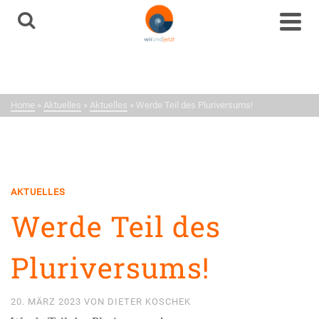
Aktuelles
Neuigkeiten aus dem
Netzwerk
Home
»
Aktuelles
»
Aktuelles
»
Werde Teil des Pluriversums!
AKTUELLES
Werde Teil des
Pluriversums!
20. MÄRZ 2023
VON
DIETER KOSCHEK