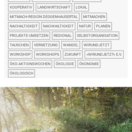
KOOPERATIV
LANDWIRTSCHAFT
LOKAL
MITMACH-REGION DEGGENHAUSERTAL
MITMACHEN
NACHALTIGKEIT
NACHHALTIGKEIT
NATUR
PLANEN
PROJEKTE UMSETZEN
REGIONAL
SELBSTORGANISATION
TAUSCHEN
VERNETZUNG
WANDEL
WIRUNDJETZT
WORKSHOP
WORKSHOPS
ZUKUNFT
»WIRUNDJETZT« E.V.
ÖKO-AKTIONSWOCHEN
ÖKOLOGIE
ÖKONOMIE
ÖKOLOGISCH