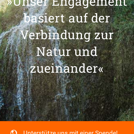
»Unser Engagement
basiert auf der
Verbindung zur
Natur und
zueinander«
Unterstütze uns mit einer Spende!