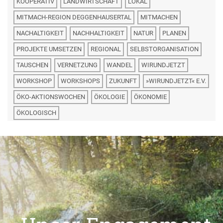
KOOPERATIV
LANDWIRTSCHAFT
LOKAL
MITMACH-REGION DEGGENHAUSERTAL
MITMACHEN
NACHALTIGKEIT
NACHHALTIGKEIT
NATUR
PLANEN
PROJEKTE UMSETZEN
REGIONAL
SELBSTORGANISATION
TAUSCHEN
VERNETZUNG
WANDEL
WIRUNDJETZT
WORKSHOP
WORKSHOPS
ZUKUNFT
»WIRUNDJETZT« E.V.
ÖKO-AKTIONSWOCHEN
ÖKOLOGIE
ÖKONOMIE
ÖKOLOGISCH