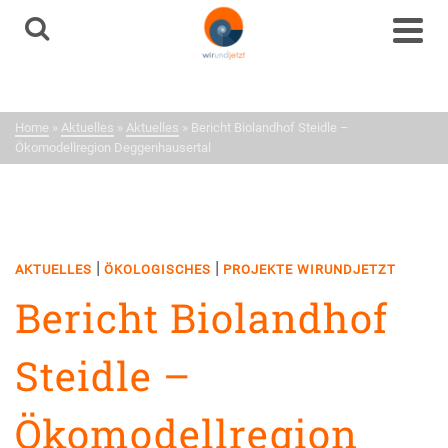
Aktuelles
Neuigkeiten aus dem
Home
»
Aktuelles
»
Aktuelles
»
Bericht Biolandhof Steidle –
Netzwerk
Ökomodellregion Deggenhausertal
|
|
AKTUELLES
ÖKOLOGISCHES
PROJEKTE WIRUNDJETZT
Bericht Biolandhof
Steidle –
Ökomodellregion