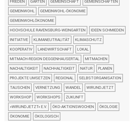
FRIEDEN
GARTEN
GEMEINSCHAFT
GEMEINSCHAFTEN
GEMEINWOHL
GEMEINWOHL-ÖKONOMIE
GEMEINWOHLÖKONOMIE
HOCHSCHULE RAVENSBURG-WEINGARTEN
IDEEN SCHMIEDEN
INITIATIVE
KLIMANEUTRALITÄT
KLIMASCHUTZ
KOOPERATIV
LANDWIRTSCHAFT
LOKAL
MITMACH-REGION DEGGENHAUSERTAL
MITMACHEN
NACHALTIGKEIT
NACHHALTIGKEIT
NATUR
PLANEN
PROJEKTE UMSETZEN
REGIONAL
SELBSTORGANISATION
TAUSCHEN
VERNETZUNG
WANDEL
WIRUNDJETZT
WORKSHOP
WORKSHOPS
ZUKUNFT
»WIRUNDJETZT« E.V.
ÖKO-AKTIONSWOCHEN
ÖKOLOGIE
ÖKONOMIE
ÖKOLOGISCH