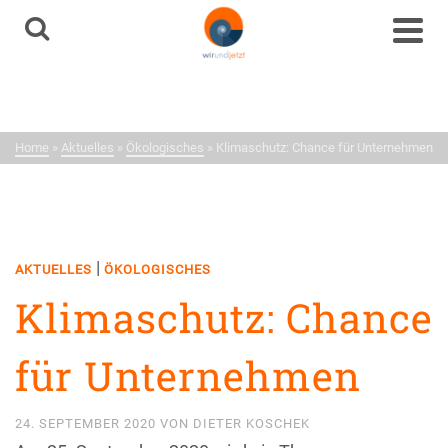
Aktuelles
Neuigkeiten aus dem
Netzwerk
Home
»
Aktuelles
»
Ökologisches
»
Klimaschutz: Chance für Unternehmen
|
AKTUELLES
ÖKOLOGISCHES
Klimaschutz: Chance
für Unternehmen
24. SEPTEMBER 2020
VON
DIETER KOSCHEK