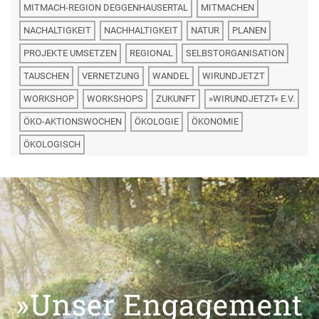
MITMACH-REGION DEGGENHAUSERTAL
MITMACHEN
NACHALTIGKEIT
NACHHALTIGKEIT
NATUR
PLANEN
PROJEKTE UMSETZEN
REGIONAL
SELBSTORGANISATION
TAUSCHEN
VERNETZUNG
WANDEL
WIRUNDJETZT
WORKSHOP
WORKSHOPS
ZUKUNFT
»WIRUNDJETZT« E.V.
ÖKO-AKTIONSWOCHEN
ÖKOLOGIE
ÖKONOMIE
ÖKOLOGISCH
»Unser Engagement