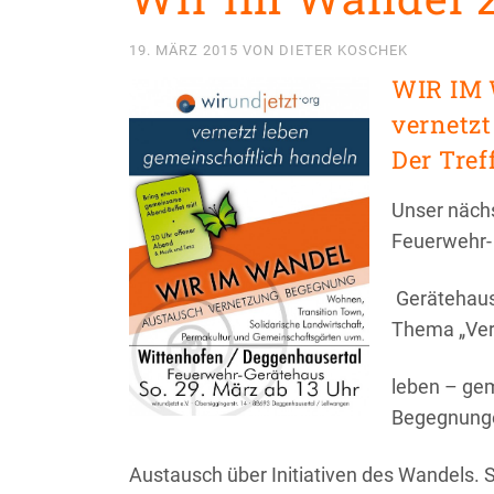
19. MÄRZ 2015
VON
DIETER KOSCHEK
WIR IM 
vernetzt
Der Tre
Unser näch
Feuerwehr-
Gerätehaus
Thema „Ver
leben – gem
Begegnung
Austausch über Initiativen des Wandels. S