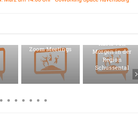
lick
rten
en
Erfolgreiche
Karte von
Zoom Meetings
Morgen in der
Region
Schussental