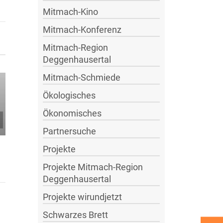
Mitmach-Kino
Mitmach-Konferenz
„Der Bauer, der
das Gras
Mitmach-Region
wachsen hört“
Deggenhausertal
eine von
Mitmach-Schmiede
mehreren
Ökologisches
sehenswerten
DVD`s
Ökonomisches
Geld der
Partnersuche
Zukunft
Projekte
Projekte Mitmach-Region
Deggenhausertal
Projekte wirundjetzt
Schwarzes Brett