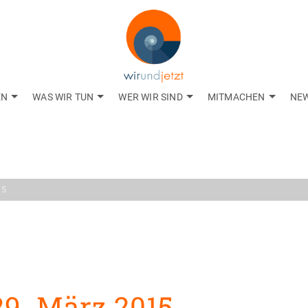
EN
WAS WIR TUN
WER WIR SIND
MITMACHEN
NE
Aktuelles
gkeiten aus dem Net
15
9. März 2015