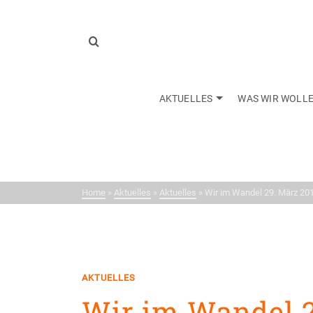
AKTUELLES
WAS WIR WOLL
Neui
Home
»
Aktuelles
»
Aktuelles
»
Wir im Wandel 29. März 20
AKTUELLES
Wir im Wandel 2