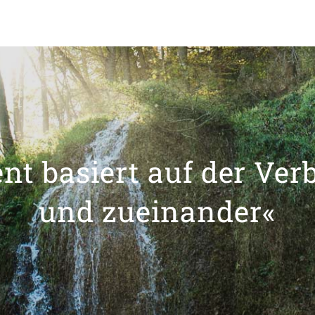
t basiert auf der Ver
und zueinander«