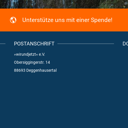
Unterstütze uns mit einer Spende!
POSTANSCHRIFT
D
»wirundjetzt« e.V.
Obersiggingerstr. 14
88693 Deggenhausertal