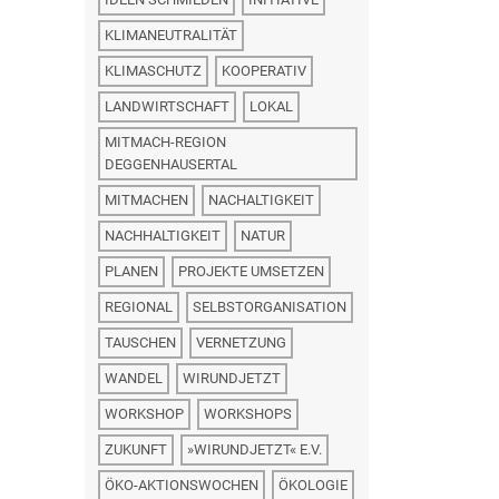
KLIMANEUTRALITÄT
KLIMASCHUTZ
KOOPERATIV
LANDWIRTSCHAFT
LOKAL
MITMACH-REGION
DEGGENHAUSERTAL
MITMACHEN
NACHALTIGKEIT
NACHHALTIGKEIT
NATUR
PLANEN
PROJEKTE UMSETZEN
REGIONAL
SELBSTORGANISATION
TAUSCHEN
VERNETZUNG
WANDEL
WIRUNDJETZT
WORKSHOP
WORKSHOPS
ZUKUNFT
»WIRUNDJETZT« E.V.
ÖKO-AKTIONSWOCHEN
ÖKOLOGIE