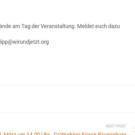
Hände am Tag der Veranstaltung. Meldet euch dazu
ilipp@wirundjetzt.org
NEXT POST
4. März um 14.00 Uhr
CoWorking-Space Ravensburg