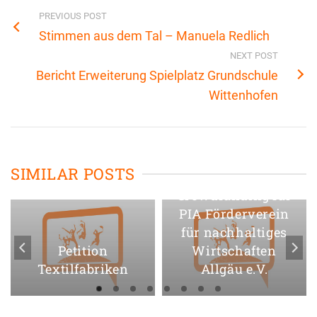
PREVIOUS POST
Stimmen aus dem Tal – Manuela Redlich
NEXT POST
Bericht Erweiterung Spielplatz Grundschule
Wittenhofen
SIMILAR POSTS
Crowdfunding für
PIA Förderverein
für nachhaltiges
Petition
Wirtschaften
Textilfabriken
Allgäu e.V.