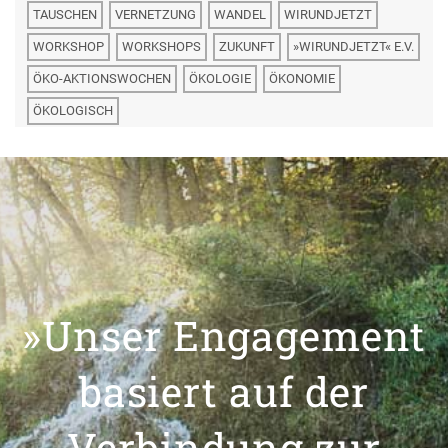
TAUSCHEN
VERNETZUNG
WANDEL
WIRUNDJETZT
WORKSHOP
WORKSHOPS
ZUKUNFT
»WIRUNDJETZT« E.V.
ÖKO-AKTIONSWOCHEN
ÖKOLOGIE
ÖKONOMIE
ÖKOLOGISCH
»Unser Engagement
basiert auf der
Verbindung zur