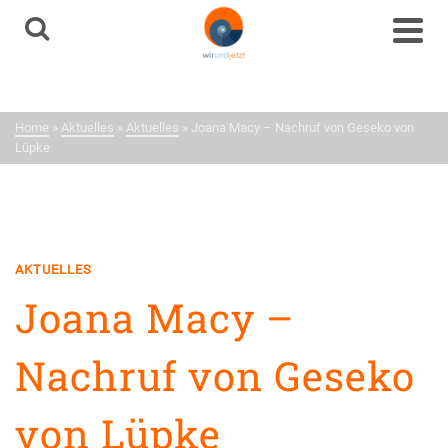
Aktuelles
Neuigkeiten aus dem
Home
»
Aktuelles
»
Aktuelles
»
Joana Macy – Nachruf von Geseko von
Netzwerk
Lüpke
AKTUELLES
Joana Macy –
Nachruf von Geseko
von Lüpke