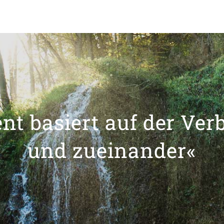
t basiert auf der Ver
und zueinander«