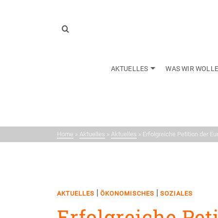
AKTUELLES
WAS WIR WOLL
Neui
Home
»
Aktuelles
»
Aktuelles
»
Erfolgreiche Petition der Eu
|
|
AKTUELLES
ÖKONOMISCHES
SOZIALES
Erfolgreiche Pet