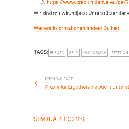
https://www.creditinitiative.eu/de/2
Wir sind mit wirundjetzt Unterstützer der 
Weitere Informationen findest Du hier:
TAGS:
EUROPA
GELD
ÖKOLOGISCH
PETITION
PREVIOUS POST
Praxis für Ergotherapie sucht Unters
SIMILAR POSTS
Welt-Karten-
Eure Arbe
hen, die