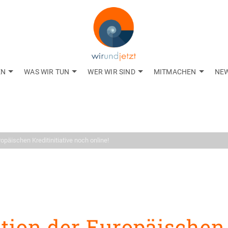
EN
WAS WIR TUN
WER WIR SIND
MITMACHEN
NE
Aktuelles
gkeiten aus dem Net
ropäischen Kreditinitiative noch online!
ition der Europäischen