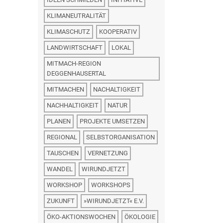
KLIMANEUTRALITÄT
KLIMASCHUTZ
KOOPERATIV
LANDWIRTSCHAFT
LOKAL
MITMACH-REGION
DEGGENHAUSERTAL
MITMACHEN
NACHALTIGKEIT
NACHHALTIGKEIT
NATUR
PLANEN
PROJEKTE UMSETZEN
REGIONAL
SELBSTORGANISATION
TAUSCHEN
VERNETZUNG
WANDEL
WIRUNDJETZT
WORKSHOP
WORKSHOPS
ZUKUNFT
»WIRUNDJETZT« E.V.
ÖKO-AKTIONSWOCHEN
ÖKOLOGIE