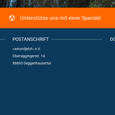
Unterstütze uns mit einer Spende!
POSTANSCHRIFT
D
»wirundjetzt« e.V.
Obersiggingerstr. 14
88693 Deggenhausertal