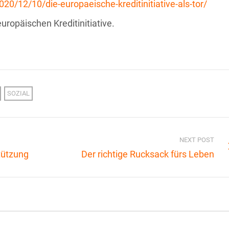
020/12/10/die-europaeische-kreditinitiative-als-tor/
europäischen Kreditinitiative.
SOZIAL
NEXT POST
tützung
Der richtige Rucksack fürs Leben
Bezahlbares
it
Ökohaus mit