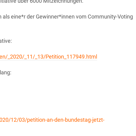
nitiative über 6000 Mitzeichnungen.
ition als eine*r der Gewinner*innen vom Community-Voting
ative:
onen/_2020/_11/_13/Petition_117949.html
lang:
2020/12/03/petition-an-den-bundestag-jetzt-