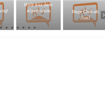
t
Holz aus dem
ung!
Alpenraum
Rage Club ab
Juni