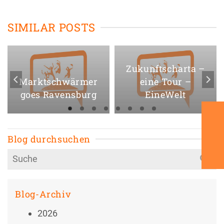
SIMILAR POSTS
Zukunftscharta –
Marktschwärmer
eine Tour –
goes Ravensburg
EineWelt
Blog durchsuchen
Search
for:
Blog-Archiv
2026