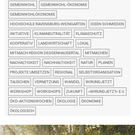
GEMEINWOHL
GEMEINWOHL-ÖKONOMIE
GEMEINWOHLÖKONOMIE
HOCHSCHULE RAVENSBURG-WEINGARTEN
IDEEN SCHMIEDEN
INITIATIVE
KLIMANEUTRALITÄT
KLIMASCHUTZ
KOOPERATIV
LANDWIRTSCHAFT
LOKAL
MITMACH-REGION DEGGENHAUSERTAL
MITMACHEN
NACHALTIGKEIT
NACHHALTIGKEIT
NATUR
PLANEN
PROJEKTE UMSETZEN
REGIONAL
SELBSTORGANISATION
TAUSCHEN
VERNETZUNG
WANDEL
WIRUNDJETZT
WORKSHOP
WORKSHOPS
ZUKUNFT
»WIRUNDJETZT« E.V.
ÖKO-AKTIONSWOCHEN
ÖKOLOGIE
ÖKONOMIE
ÖKOLOGISCH