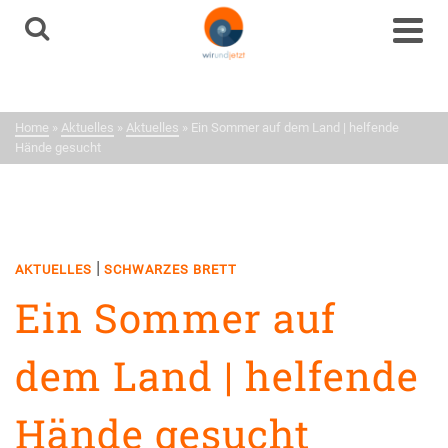
Aktuelles
Neuigkeiten aus dem
Home
»
Aktuelles
»
Aktuelles
»
Ein Sommer auf dem Land | helfende
Netzwerk
Hände gesucht
|
AKTUELLES
SCHWARZES BRETT
Ein Sommer auf
dem Land | helfende
Hände gesucht