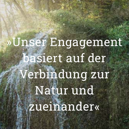
»Unser Engagement
basiert auf der
Verbindung zur
Natur und
zueinander«