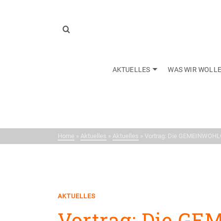
AKTUELLES
WAS WIR WOLL
Neui
Home
»
Aktuelles
»
Aktuelles
»
Vortrag: Die GEMEINWOHLÖ
AKTUELLES
Vortrag: Die 