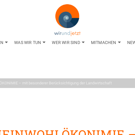
EN
WAS WIR TUN
WER WIR SIND
MITMACHEN
NE
Aktuelles
gkeiten aus dem Net
KONIMIE – mit besonderer Berücksichtigung der Landwirtschaft
GEMEINWOHLÖKONIMIE 