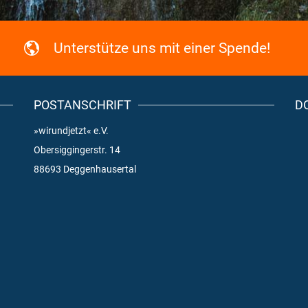
Unterstütze uns mit einer Spende!
POSTANSCHRIFT
D
»wirundjetzt« e.V.
Obersiggingerstr. 14
88693 Deggenhausertal