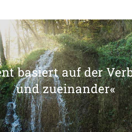
t basiert auf der Ver
und zueinander«