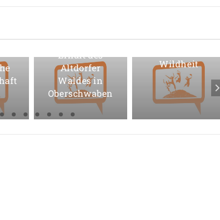
Auf der Suche
nach der
Petition für den
verlorenen
Erhalt des
Wildheit
che
Altdorfer
haft
Waldes in
Oberschwaben