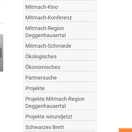
Mitmach-Kino
Mitmach-Konferenz
Stoppt den
Erfahrungsbericht
Mitmach-Region
Flächenfrass –
über die
Deggenhausertal
Salemer
Mitmach-
Mitmach-Schmiede
Aktionsbündnis
Konferenz in
Lindau
Ökologisches
Ökonomisches
Partnersuche
Projekte
Projekte Mitmach-Region
Deggenhausertal
Projekte wirundjetzt
Schwarzes Brett