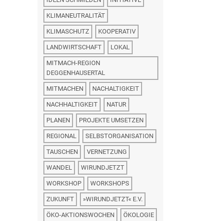
KLIMANEUTRALITÄT
KLIMASCHUTZ
KOOPERATIV
LANDWIRTSCHAFT
LOKAL
MITMACH-REGION
DEGGENHAUSERTAL
MITMACHEN
NACHALTIGKEIT
NACHHALTIGKEIT
NATUR
PLANEN
PROJEKTE UMSETZEN
REGIONAL
SELBSTORGANISATION
TAUSCHEN
VERNETZUNG
WANDEL
WIRUNDJETZT
WORKSHOP
WORKSHOPS
ZUKUNFT
»WIRUNDJETZT« E.V.
ÖKO-AKTIONSWOCHEN
ÖKOLOGIE