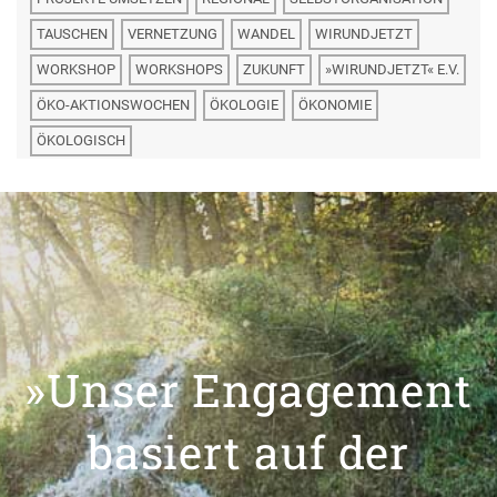
TAUSCHEN
VERNETZUNG
WANDEL
WIRUNDJETZT
WORKSHOP
WORKSHOPS
ZUKUNFT
»WIRUNDJETZT« E.V.
ÖKO-AKTIONSWOCHEN
ÖKOLOGIE
ÖKONOMIE
ÖKOLOGISCH
»Unser Engagement
basiert auf der