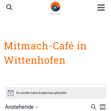
Mitmach-Café in
Wittenhofen
Mitmach-Café in
Wittenhofen
Veranstaltungen
Es wurden keine Ergebnisse gefunden.
Hinweis
Ve
Vera
Anstehende
Suche
Zusa