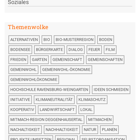
Soziales
Themenwolke
ALTERNATIVEN
BIO
BIO-MUSTERREGION
BODEN
BODENSEE
BÜRGERKARTE
DIALOG
FEUER
FILM
FRIEDEN
GARTEN
GEMEINSCHAFT
GEMEINSCHAFTEN
GEMEINWOHL
GEMEINWOHL-ÖKONOMIE
GEMEINWOHLÖKONOMIE
HOCHSCHULE RAVENSBURG-WEINGARTEN
IDEEN SCHMIEDEN
INITIATIVE
KLIMANEUTRALITÄT
KLIMASCHUTZ
KOOPERATIV
LANDWIRTSCHAFT
LOKAL
MITMACH-REGION DEGGENHAUSERTAL
MITMACHEN
NACHALTIGKEIT
NACHHALTIGKEIT
NATUR
PLANEN
PROJEKTE UMSETZEN
REGIONAL
SELBSTORGANISATION