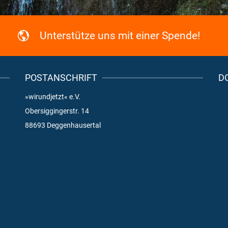
Unterstütze uns mit einer Spende!
POSTANSCHRIFT
D
»wirundjetzt« e.V.
Obersiggingerstr. 14
88693 Deggenhausertal