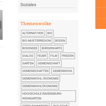
Zukunft
Soziales
Langsames
Menschen, die
Wachstum –
ihr in
mehr
Gemeinschaft
Themenwolke
Zufriedenheit
leben wollt …
ALTERNATIVEN
BIO
BIO-MUSTERREGION
BODEN
BODENSEE
BÜRGERKARTE
DIALOG
FEUER
FILM
FRIEDEN
GARTEN
GEMEINSCHAFT
GEMEINSCHAFTEN
GEMEINWOHL
GEMEINWOHL-ÖKONOMIE
GEMEINWOHLÖKONOMIE
HOCHSCHULE RAVENSBURG-
WEINGARTEN
IDEEN SCHMIEDEN
INITIATIVE