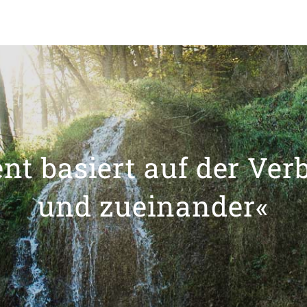
t basiert auf der Ver
und zueinander«