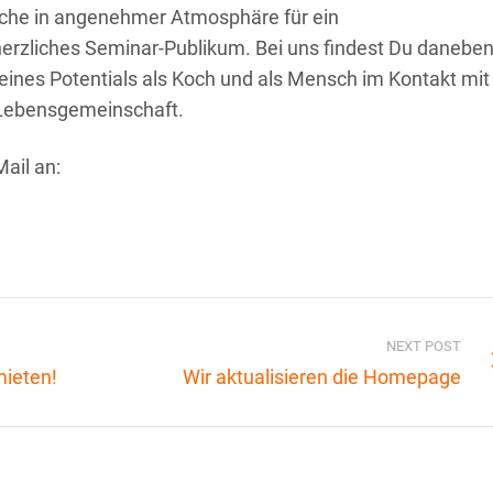
Küche in angenehmer Atmosphäre für ein
rzliches Seminar-Publikum. Bei uns findest Du danebe
 Deines Potentials als Koch und als Mensch im Kontakt mit
 Lebensgemeinschaft.
ail an:
-
NEXT POST
z
mieten!
Wir aktualisieren die Homepage
2023
TROTZDEM! Der
Internationale
Bodensee-