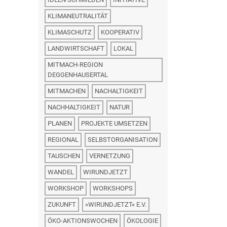
KLIMANEUTRALITÄT
KLIMASCHUTZ
KOOPERATIV
LANDWIRTSCHAFT
LOKAL
MITMACH-REGION
DEGGENHAUSERTAL
MITMACHEN
NACHALTIGKEIT
NACHHALTIGKEIT
NATUR
PLANEN
PROJEKTE UMSETZEN
REGIONAL
SELBSTORGANISATION
TAUSCHEN
VERNETZUNG
WANDEL
WIRUNDJETZT
WORKSHOP
WORKSHOPS
ZUKUNFT
»WIRUNDJETZT« E.V.
ÖKO-AKTIONSWOCHEN
ÖKOLOGIE