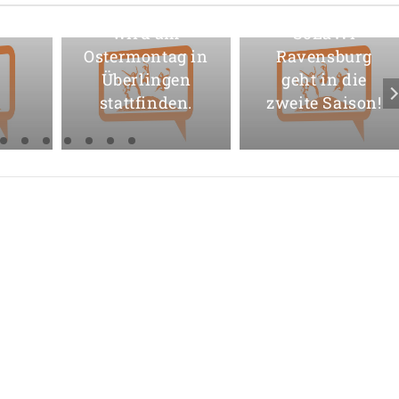
Friedensweg
wird am
SoLaWi
Ostermontag in
Ravensburg
Überlingen
geht in die
stattfinden.
zweite Saison!