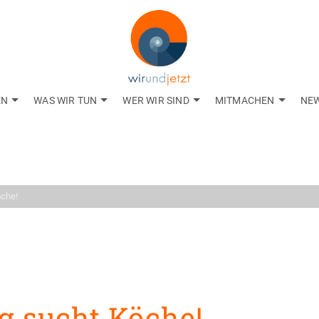
EN
WAS WIR TUN
WER WIR SIND
MITMACHEN
NE
Aktuelles
gkeiten aus dem Net
öche!
g sucht Köche!