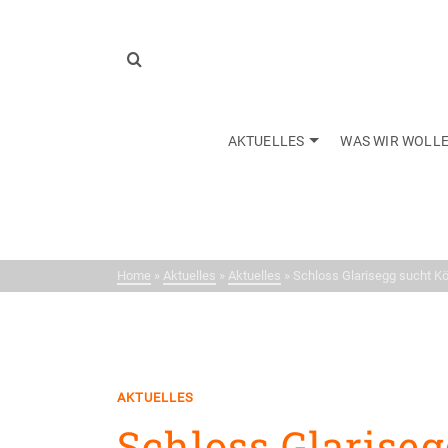
AKTUELLES
WAS WIR WOLL
Neui
Home
»
Aktuelles
»
Aktuelles
»
Schloss Glarisegg sucht K
AKTUELLES
Schloss Glariseg