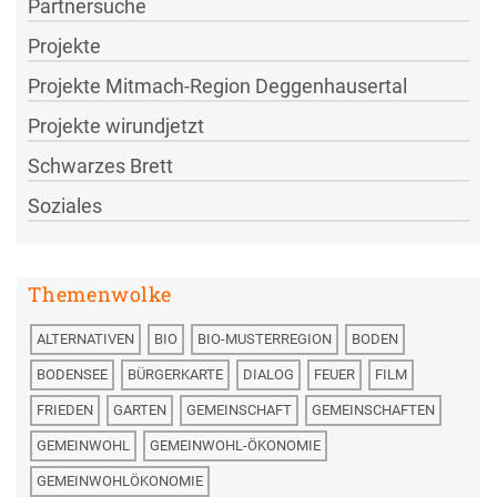
Partnersuche
Projekte
Projekte Mitmach-Region Deggenhausertal
Projekte wirundjetzt
Schwarzes Brett
Soziales
Themenwolke
ALTERNATIVEN
BIO
BIO-MUSTERREGION
BODEN
BODENSEE
BÜRGERKARTE
DIALOG
FEUER
FILM
FRIEDEN
GARTEN
GEMEINSCHAFT
GEMEINSCHAFTEN
GEMEINWOHL
GEMEINWOHL-ÖKONOMIE
GEMEINWOHLÖKONOMIE