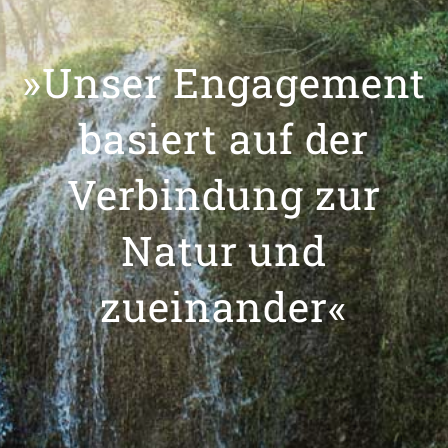
»Unser Engagement
basiert auf der
Verbindung zur
Natur und
zueinander«