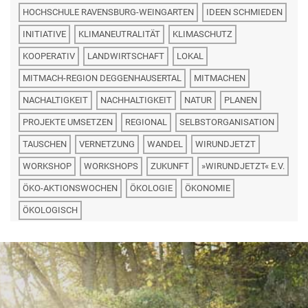
HOCHSCHULE RAVENSBURG-WEINGARTEN
IDEEN SCHMIEDEN
INITIATIVE
KLIMANEUTRALITÄT
KLIMASCHUTZ
KOOPERATIV
LANDWIRTSCHAFT
LOKAL
MITMACH-REGION DEGGENHAUSERTAL
MITMACHEN
NACHALTIGKEIT
NACHHALTIGKEIT
NATUR
PLANEN
PROJEKTE UMSETZEN
REGIONAL
SELBSTORGANISATION
TAUSCHEN
VERNETZUNG
WANDEL
WIRUNDJETZT
WORKSHOP
WORKSHOPS
ZUKUNFT
»WIRUNDJETZT« E.V.
ÖKO-AKTIONSWOCHEN
ÖKOLOGIE
ÖKONOMIE
ÖKOLOGISCH