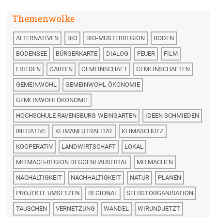
Themenwolke
ALTERNATIVEN
BIO
BIO-MUSTERREGION
BODEN
BODENSEE
BÜRGERKARTE
DIALOG
FEUER
FILM
FRIEDEN
GARTEN
GEMEINSCHAFT
GEMEINSCHAFTEN
GEMEINWOHL
GEMEINWOHL-ÖKONOMIE
GEMEINWOHLÖKONOMIE
HOCHSCHULE RAVENSBURG-WEINGARTEN
IDEEN SCHMIEDEN
INITIATIVE
KLIMANEUTRALITÄT
KLIMASCHUTZ
KOOPERATIV
LANDWIRTSCHAFT
LOKAL
MITMACH-REGION DEGGENHAUSERTAL
MITMACHEN
NACHALTIGKEIT
NACHHALTIGKEIT
NATUR
PLANEN
PROJEKTE UMSETZEN
REGIONAL
SELBSTORGANISATION
TAUSCHEN
VERNETZUNG
WANDEL
WIRUNDJETZT