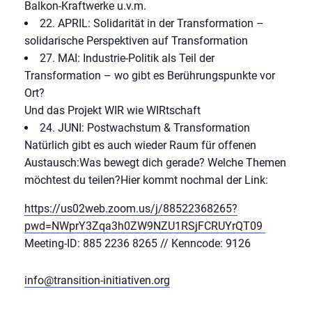
Balkon-Kraftwerke u.v.m.
22. APRIL:
Solidarität
in der Transformation –
solidarische Perspektiven auf Transformation
27. MAI:
Industrie-Politik
als Teil der
Transformation – wo gibt es Berührungspunkte vor
Ort?
Und das Projekt
WIR wie WIRtschaft
24. JUNI:
Postwachstum
& Transformation
Natürlich gibt es auch wieder Raum für offenen
Austausch:Was bewegt dich gerade? Welche Themen
möchtest du teilen?
Hier kommt nochmal der Link:
https://us02web.zoom.us/j/88522368265?
pwd=NWprY3Zqa3h0ZW9NZU1RSjFCRUYrQT09
Meeting-ID: 885 2236 8265 // Kenncode: 9126
info@transition-initiativen.org