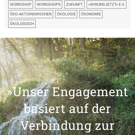
WORKSHOP
WORKSHOPS
ZUKUNFT
»WIRUNDJETZT« E.V.
ÖKO-AKTIONSWOCHEN
ÖKOLOGIE
ÖKONOMIE
ÖKOLOGISCH
»Unser Engagement
basiert auf der
Verbindung zur