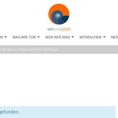
EN
WAS WIR TUN
WER WIR SIND
MITMACHEN
NE
Veranstaltun
äu-Bodensee Regionaltreffen Überlingen
tgefunden.