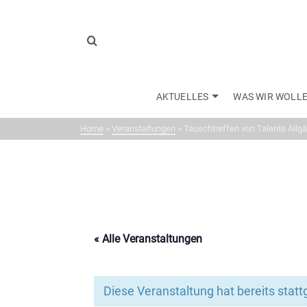
AKTUELLES
WAS WIR WOLL
Home
»
Veranstaltungen
»
Tauschtreffen von Talente Allg
« Alle Veranstaltungen
Diese Veranstaltung hat bereits stat