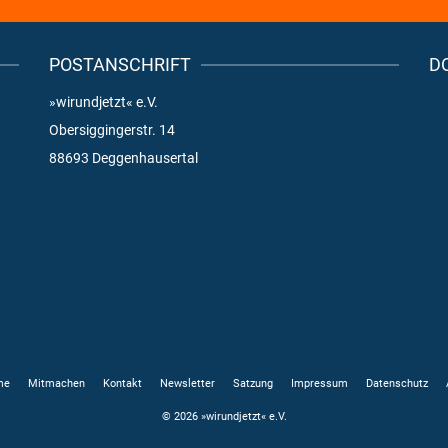
POSTANSCHRIFT
D
»wirundjetzt« e.V.
Obersiggingerstr. 14
88693 Deggenhausertal
me
Mitmachen
Kontakt
Newsletter
Satzung
Impressum
Datenschutz
© 2026 »wirundjetzt« e.V.