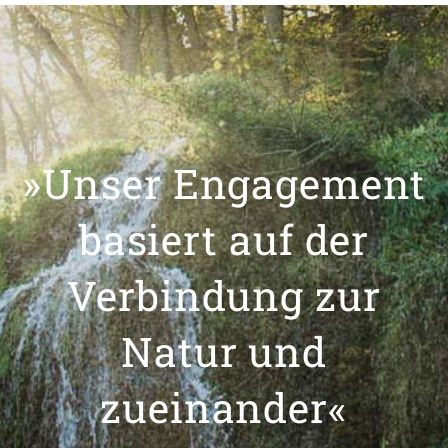
»Unser Engagement
basiert auf der
Verbindung zur
Natur und
zueinander«