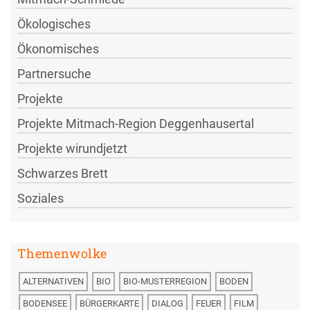
Ökologisches
Ökonomisches
Partnersuche
Projekte
Projekte Mitmach-Region Deggenhausertal
Projekte wirundjetzt
Schwarzes Brett
Soziales
Themenwolke
ALTERNATIVEN
BIO
BIO-MUSTERREGION
BODEN
BODENSEE
BÜRGERKARTE
DIALOG
FEUER
FILM