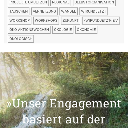
PROJEKTE UMSETZEN
REGIONAL
SELBSTORGANISATION
TAUSCHEN
VERNETZUNG
WANDEL
WIRUNDJETZT
WORKSHOP
WORKSHOPS
ZUKUNFT
»WIRUNDJETZT« E.V.
ÖKO-AKTIONSWOCHEN
ÖKOLOGIE
ÖKONOMIE
ÖKOLOGISCH
»Unser Engagement
basiert auf der