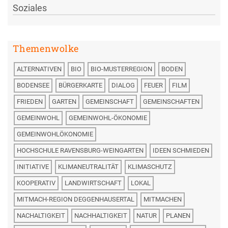
Soziales
Themenwolke
ALTERNATIVEN
BIO
BIO-MUSTERREGION
BODEN
BODENSEE
BÜRGERKARTE
DIALOG
FEUER
FILM
FRIEDEN
GARTEN
GEMEINSCHAFT
GEMEINSCHAFTEN
GEMEINWOHL
GEMEINWOHL-ÖKONOMIE
GEMEINWOHLÖKONOMIE
HOCHSCHULE RAVENSBURG-WEINGARTEN
IDEEN SCHMIEDEN
INITIATIVE
KLIMANEUTRALITÄT
KLIMASCHUTZ
KOOPERATIV
LANDWIRTSCHAFT
LOKAL
MITMACH-REGION DEGGENHAUSERTAL
MITMACHEN
NACHALTIGKEIT
NACHHALTIGKEIT
NATUR
PLANEN