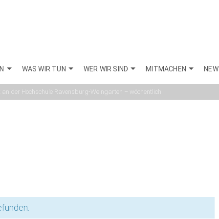
EN
WAS WIR TUN
WER WIR SIND
MITMACHEN
NEW
Veranstaltung
it an der Hochschule Ravensburg-Weingarten – wöchentlich
efunden.