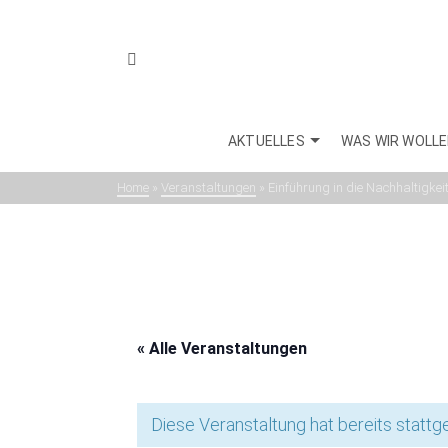
AKTUELLES
WAS WIR WOLL
Home
»
Veranstaltungen
»
Einführung in die Nachhaltigke
« Alle Veranstaltungen
Diese Veranstaltung hat bereits stattg