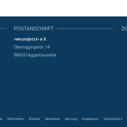
Unterstütze uns mit einer Spende!
POSTANSCHRIFT
D
»wirundjetzt« e.V.
Obersiggingerstr. 14
88693 Deggenhausertal
me
Mitmachen
Kontakt
Newsletter
Satzung
Impressum
Datenschutz