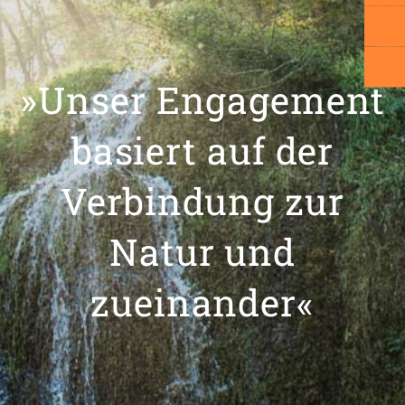
»Unser Engagement
basiert auf der
Verbindung zur
Natur und
zueinander«