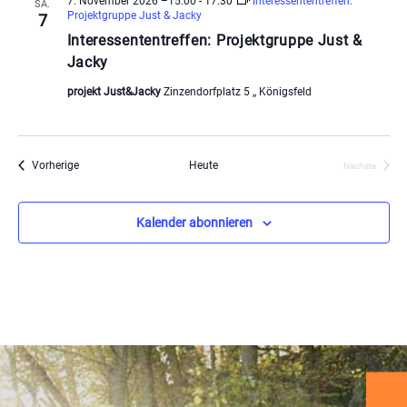
7. November 2026 –15:00
-
17:30
Interessententreffen:
SA.
Projektgruppe Just & Jacky
7
Interessententreffen: Projektgruppe Just &
Jacky
projekt Just&Jacky
Zinzendorfplatz 5 ,, Königsfeld
Veranstaltungen
Vorherige
Heute
Nächste
Veranstaltu
Kalender abonnieren