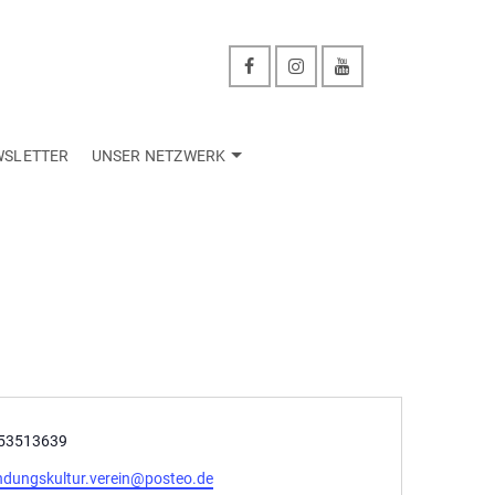
WSLETTER
UNSER NETZWERK
on
53513639
ndungskultur.verein@posteo.de