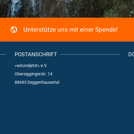
Unterstütze uns mit einer Spende!
POSTANSCHRIFT
D
»wirundjetzt« e.V.
Obersiggingerstr. 14
88693 Deggenhausertal