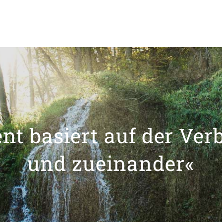
t basiert auf der Ver
und zueinander«