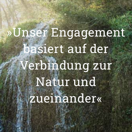
»Unser Engagement
basiert auf der
Verbindung zur
Natur und
zueinander«