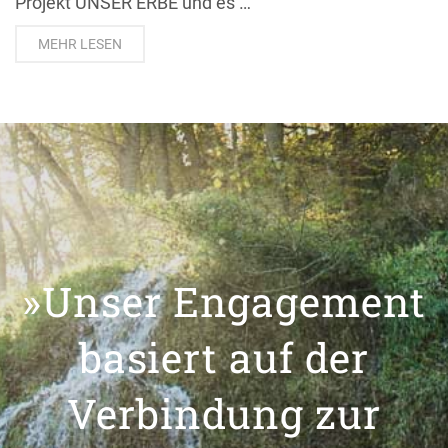
Projekt UNSER ERBE und es …
MEHR LESEN
»Unser Engagement
basiert auf der
Verbindung zur