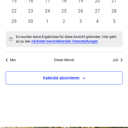
Veranstaltungen
Ansi
0
0
0
0
0
0
0
15
16
17
18
19
20
21
Veranstaltungen
Veranstaltungen
Veranstaltungen
Veranstaltungen
Veranstaltungen
Veranstaltungen
Veranst
0
0
0
0
0
0
0
22
23
24
25
26
27
28
Navi
Veranstaltungen
Veranstaltungen
Veranstaltungen
Veranstaltungen
Veranstaltungen
Veranstaltungen
Veranst
0
0
0
0
0
0
0
29
30
1
2
3
4
5
Veranstaltungen
Veranstaltungen
Veranstaltungen
Veranstaltungen
Veranstaltungen
Veranstaltunge
Veranst
Es wurden keine Ergebnisse für diese Ansicht gefunden. Hier geht
Hinweis
es zu den
nächsten bevorstehenden Veranstaltungen
.
Mai
Dieser Monat
Juli
Kalender abonnieren