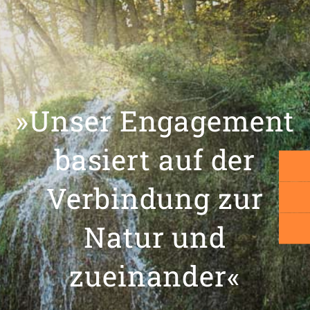
»Unser Engagement
basiert auf der
Verbindung zur
Natur und
zueinander«