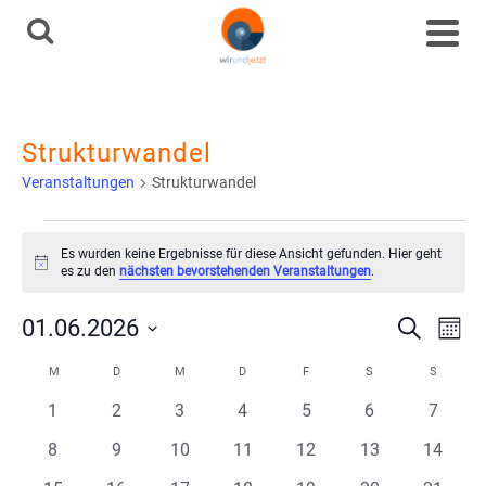
Strukturwandel
Veranstaltungen
Strukturwandel
Veranstaltungen
Es wurden keine Ergebnisse für diese Ansicht gefunden. Hier geht
Hinweis
es zu den
nächsten bevorstehenden Veranstaltungen
.
Ve
Vera
01.06.2026
Suche
Mona
Datum
An
Kalender
M
MONTAG
D
DIENSTAG
M
MITTWOCH
D
DONNERSTAG
F
FREITAG
S
SAMSTAG
S
SONNT
Such
wählen.
0
0
0
0
0
0
0
Na
1
2
3
4
5
6
7
von
und
Veranstaltungen
Veranstaltungen
Veranstaltungen
Veranstaltungen
Veranstaltungen
Veranstaltunge
Veranst
0
0
0
0
0
0
0
8
9
10
11
12
13
14
Veranstaltungen
Veranstaltungen
Veranstaltungen
Veranstaltungen
Veranstaltungen
Veranstaltungen
Veranst