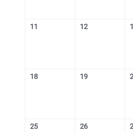
0
0
11
12
Veranstaltungen,
Veranstaltungen,
V
0
0
18
19
Veranstaltungen,
Veranstaltungen,
V
0
0
25
26