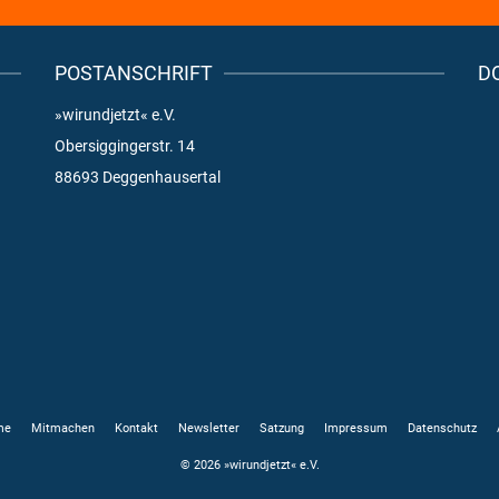
POSTANSCHRIFT
D
»wirundjetzt« e.V.
Obersiggingerstr. 14
88693 Deggenhausertal
me
Mitmachen
Kontakt
Newsletter
Satzung
Impressum
Datenschutz
© 2026 »wirundjetzt« e.V.