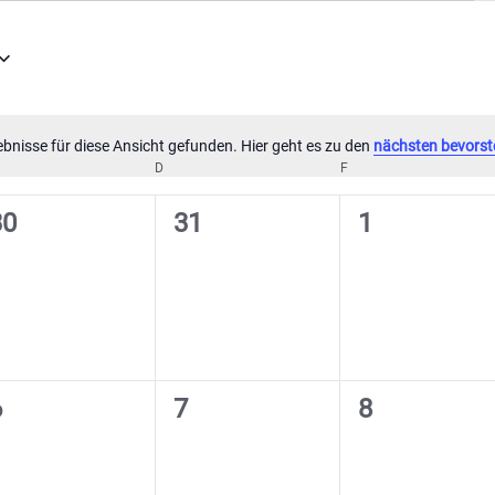
bnisse für diese Ansicht gefunden. Hier geht es zu den
nächsten bevorst
Hinweis
TTWOCH
D
DONNERSTAG
F
FREITAG
0
0
0
30
31
1
eranstaltungen,
Veranstaltungen,
Veranstaltu
0
0
0
6
7
8
eranstaltungen,
Veranstaltungen,
Veranstaltu