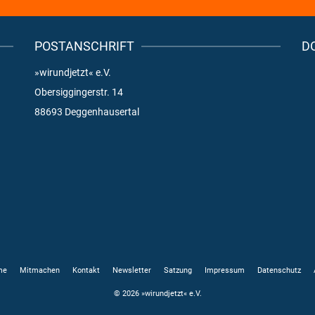
POSTANSCHRIFT
D
»wirundjetzt« e.V.
Obersiggingerstr. 14
88693 Deggenhausertal
me
Mitmachen
Kontakt
Newsletter
Satzung
Impressum
Datenschutz
© 2026 »wirundjetzt« e.V.