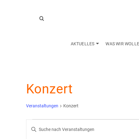
AKTUELLES
WAS WIR WOLL
Konzert
Veranstaltungen
Konzert
Veranstaltungen
Veranstaltungen
Bitte
Schlüsselwort