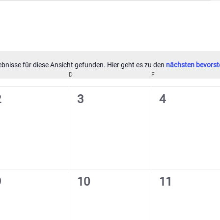
bnisse für diese Ansicht gefunden. Hier geht es zu den
nächsten bevorst
Hinweis
TTWOCH
D
DONNERSTAG
F
FREITAG
0
0
0
2
3
4
eranstaltungen,
Veranstaltungen,
Veranstaltu
0
0
0
9
10
11
eranstaltungen,
Veranstaltungen,
Veranstaltu