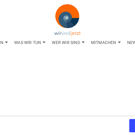
EN
WAS WIR TUN
WER WIR SIND
MITMACHEN
NE