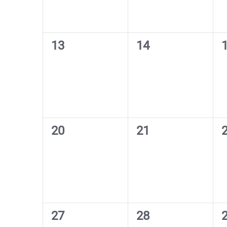
0
0
13
14
Veranstaltungen,
Veranstaltungen,
V
0
0
20
21
Veranstaltungen,
Veranstaltungen,
V
0
0
27
28