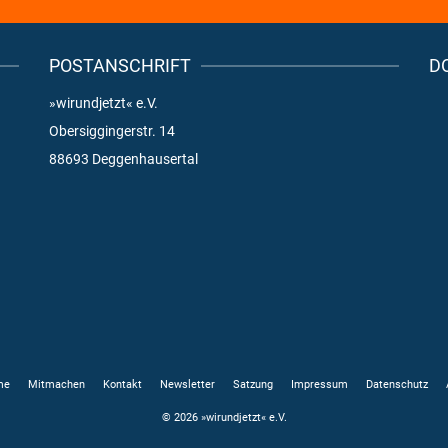
POSTANSCHRIFT
D
»wirundjetzt« e.V.
Obersiggingerstr. 14
88693 Deggenhausertal
me
Mitmachen
Kontakt
Newsletter
Satzung
Impressum
Datenschutz
© 2026 »wirundjetzt« e.V.