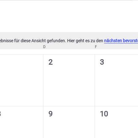
bnisse für diese Ansicht gefunden. Hier geht es zu den
nächsten bevorst
Hinweis
TTWOCH
D
DONNERSTAG
F
FREITAG
0
0
0
1
2
3
eranstaltungen,
Veranstaltungen,
Veranstaltu
0
0
0
8
9
10
eranstaltungen,
Veranstaltungen,
Veranstaltu