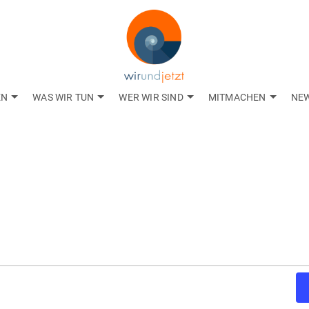
EN
WAS WIR TUN
WER WIR SIND
MITMACHEN
NE