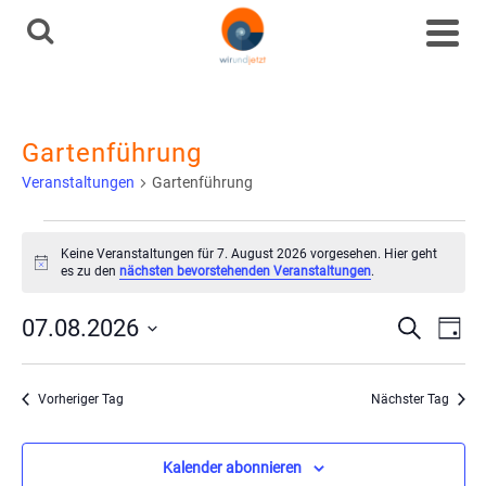
Gartenführung
Veranstaltungen
Gartenführung
Veranstaltungen
Keine Veranstaltungen für 7. August 2026 vorgesehen. Hier geht
Hinweis
es zu den
nächsten bevorstehenden Veranstaltungen
.
für
Ve
Vera
07.08.2026
Suche
Tag
7.
Datum
An
Such
wählen.
August
Vorheriger Tag
Nächster Tag
Na
und
2026
Kalender abonnieren