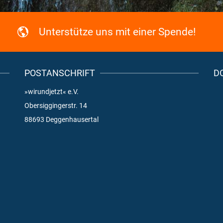
Unterstütze uns mit einer Spende!
POSTANSCHRIFT
D
»wirundjetzt« e.V.
Obersiggingerstr. 14
88693 Deggenhausertal