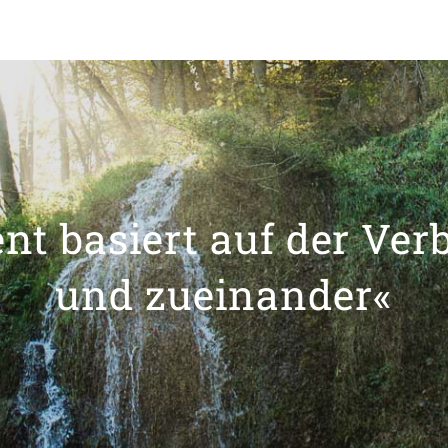
t basiert auf der Ver
und zueinander«