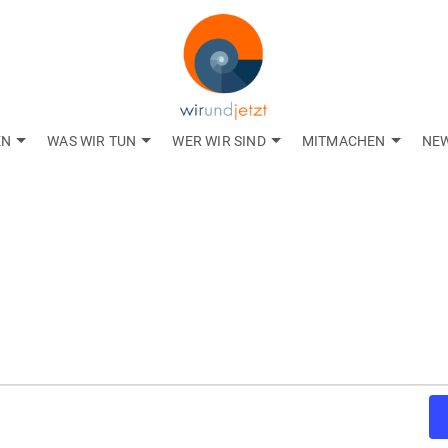
EN
WAS WIR TUN
WER WIR SIND
MITMACHEN
NE