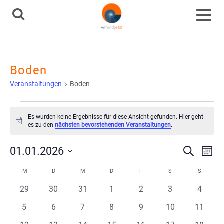
Boden
Veranstaltungen
Boden
Veranstaltungen
Es wurden keine Ergebnisse für diese Ansicht gefunden. Hier geht
Hinweis
es zu den
nächsten bevorstehenden Veranstaltungen
.
Ve
Vera
01.01.2026
Suche
Mona
Datum
An
Kalender
M
MONTAG
D
DIENSTAG
M
MITTWOCH
D
DONNERSTAG
F
FREITAG
S
SAMSTAG
S
SONNT
Such
wählen.
0
0
0
0
0
0
0
Na
29
30
31
1
2
3
4
von
und
Veranstaltungen
Veranstaltungen
Veranstaltungen
Veranstaltungen
Veranstaltungen
Veranstaltunge
Veranst
0
0
0
0
0
0
0
5
6
7
8
9
10
11
Veranstaltungen
Veranstaltungen
Veranstaltungen
Veranstaltungen
Veranstaltungen
Veranstaltungen
Veranst