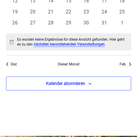
Veranstaltungen
Ansi
0
0
0
0
0
0
0
12
13
14
15
16
17
18
Veranstaltungen
Veranstaltungen
Veranstaltungen
Veranstaltungen
Veranstaltungen
Veranstaltungen
Veranst
0
0
0
0
0
0
0
19
20
21
22
23
24
25
Navi
Veranstaltungen
Veranstaltungen
Veranstaltungen
Veranstaltungen
Veranstaltungen
Veranstaltungen
Veranst
0
0
0
0
0
0
0
26
27
28
29
30
31
1
Veranstaltungen
Veranstaltungen
Veranstaltungen
Veranstaltungen
Veranstaltungen
Veranstaltungen
Veranst
Es wurden keine Ergebnisse für diese Ansicht gefunden. Hier geht
Hinweis
es zu den
nächsten bevorstehenden Veranstaltungen
.
Dez.
Dieser Monat
Feb.
Kalender abonnieren