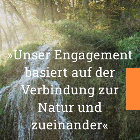
»Unser Engagement
basiert auf der
Verbindung zur
Natur und
zueinander«