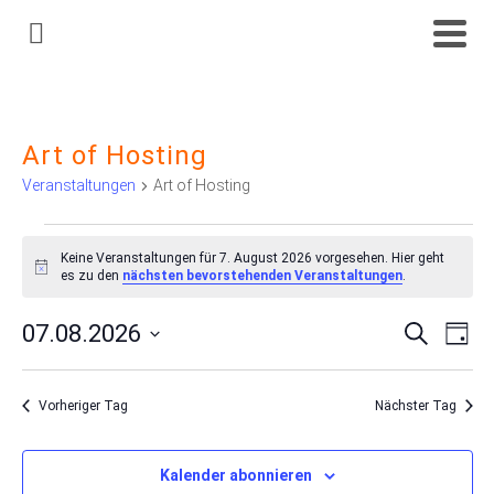
Art of Hosting
Veranstaltungen
Art of Hosting
Veranstaltungen
Keine Veranstaltungen für 7. August 2026 vorgesehen. Hier geht
Hinweis
es zu den
nächsten bevorstehenden Veranstaltungen
.
für
07.08.2026
Suche
Ve
Veran
Tag
7.
Datum
An
Such
wählen.
August
Vorheriger Tag
Nächster Tag
Na
und
2026
Kalender abonnieren