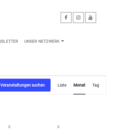
WSLETTER
UNSER NETZWERK
Veranstaltu
Veranstaltungen suchen
Liste
Monat
Tag
Ansichten-
Navigation
S
SAMSTAG
S
SONNTAG