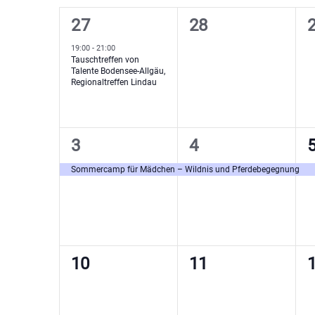
Kalender
Schlüsselwort.
Navigation
1
0
27
28
von
Veranstaltung,
Veranstaltungen,
V
19:00
-
21:00
Veranstaltungen
Tauschtreffen von
Talente Bodensee-Allgäu,
Regionaltreffen Lindau
1
1
3
4
Veranstaltung,
Veranstaltung,
V
Sommercamp für Mädchen – Wildnis und Pferdebegegnung
0
0
10
11
Veranstaltungen,
Veranstaltungen,
V