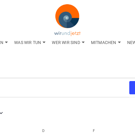
EN
WAS WIR TUN
WER WIR SIND
MITMACHEN
NE
TTWOCH
D
DONNERSTAG
F
FREITAG