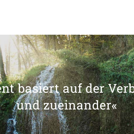
t basiert auf der Ver
und zueinander«