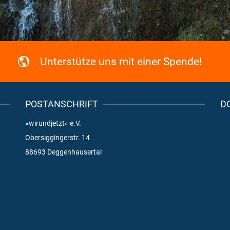
Unterstütze uns mit einer Spende!
POSTANSCHRIFT
D
»wirundjetzt« e.V.
Obersiggingerstr. 14
88693 Deggenhausertal