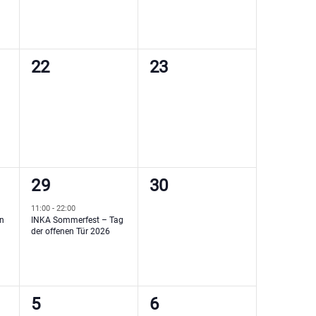
0
0
22
23
ngen,
Veranstaltungen,
Veranstaltungen,
1
0
29
30
ung,
Veranstaltung,
Veranstaltungen,
11:00
-
22:00
en
INKA Sommerfest – Tag
der offenen Tür 2026
4
1
5
6