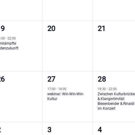
1
0
0
19
20
21
eranstaltung,
Veranstaltungen,
Veranstaltu
0:00
-
22:00
mkämpfte
rdenzukunft
0
1
1
26
27
28
eranstaltungen,
Veranstaltung,
Veranstalt
17:00
-
18:00
19:30
-
22:00
webinar: Win-Win-Win-
Zwischen Kulturbrück
Kultur
& Klangintimität:
Biesenbender & Rinaldi
im Konzert
0
0
0
2
3
4