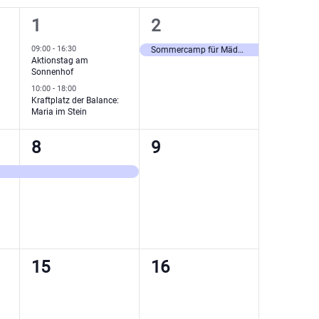
2
1
1
2
ngen,
Veranstaltungen,
Veranstaltung,
09:00
-
16:30
Sommercamp für Mädchen – Wildnis und Pferdebegegnung
Aktionstag am
Sonnenhof
10:00
-
18:00
Kraftplatz der Balance:
Maria im Stein
1
0
8
9
ung,
Veranstaltung,
Veranstaltungen,
0
0
15
16
ngen,
Veranstaltungen,
Veranstaltungen,