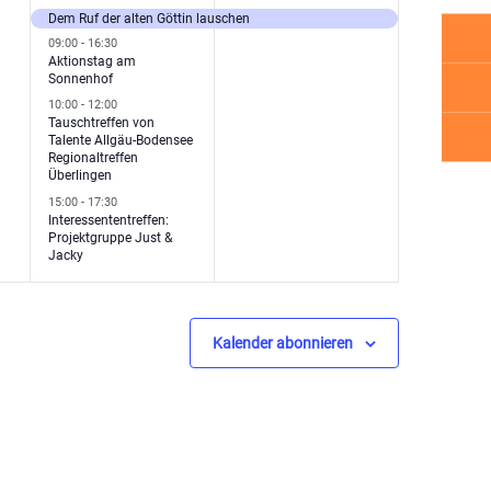
ngen,
Veranstaltungen,
Veranstaltung,
Dem Ruf der alten Göttin lauschen
09:00
-
16:30
Aktionstag am
Sonnenhof
10:00
-
12:00
Tauschtreffen von
Talente Allgäu-Bodensee
Regionaltreffen
Überlingen
15:00
-
17:30
Interessententreffen:
Projektgruppe Just &
Jacky
Kalender abonnieren