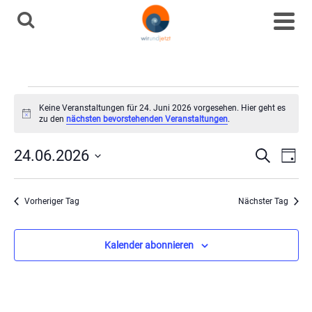
Veranstaltungen
Keine Veranstaltungen für 24. Juni 2026 vorgesehen. Hier geht es
Hinweis
zu den
nächsten bevorstehenden Veranstaltungen
.
für
Ve
Vera
24.06.2026
Suche
Tag
Datum
24.
An
Such
wählen.
Vorheriger Tag
Nächster Tag
Na
Juni
und
Kalender abonnieren
Ansi
2026
Navi