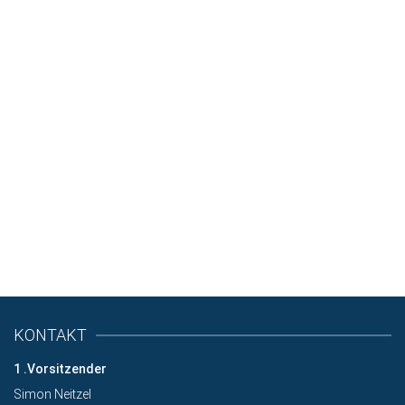
Unterstütze uns mit einer Spende!
KONTAKT
1 .Vorsitzender
Simon Neitzel