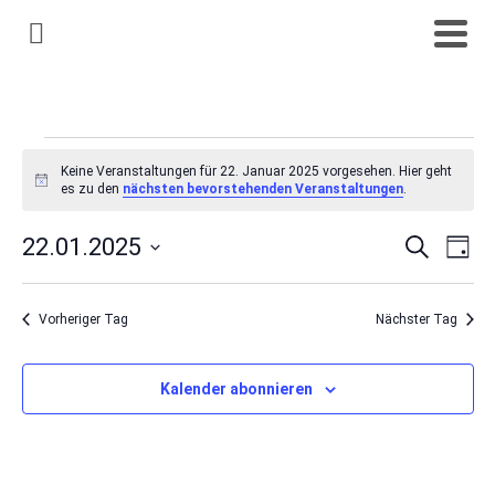
Veranstaltungen
Keine Veranstaltungen für 22. Januar 2025 vorgesehen. Hier geht
Hinweis
es zu den
nächsten bevorstehenden Veranstaltungen
.
für
22.01.2025
Suche
Ve
Veran
Tag
Datum
22.
An
Such
wählen.
Vorheriger Tag
Nächster Tag
Na
Januar
und
Kalender abonnieren
Ansic
2025
Navig