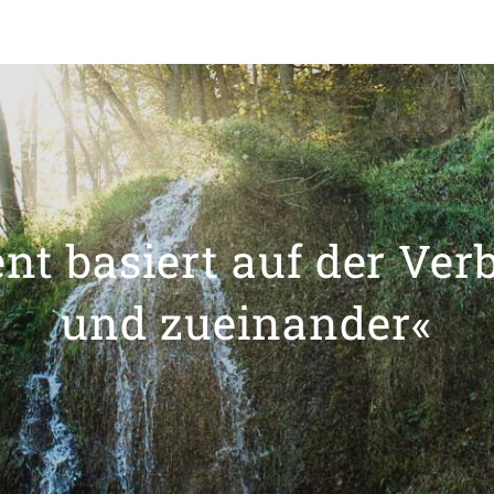
t basiert auf der Ver
und zueinander«