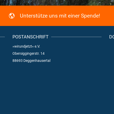
Unterstütze uns mit einer Spende!
POSTANSCHRIFT
D
»wirundjetzt« e.V.
Obersiggingerstr. 14
88693 Deggenhausertal