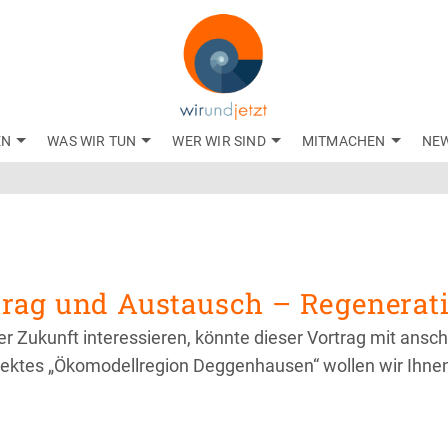
EN
WAS WIR TUN
WER WIR SIND
MITMACHEN
NE
rag und Austausch – Regenerat
 der Zukunft interessieren, könnte dieser Vortrag mit an
jektes „Ökomodellregion Deggenhausen“ wollen wir Ihne