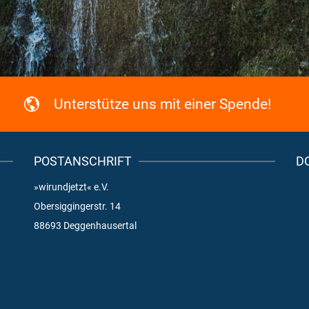
Unterstütze uns mit einer Spende!
POSTANSCHRIFT
D
»wirundjetzt« e.V.
Obersiggingerstr. 14
88693 Deggenhausertal