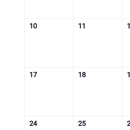
0
0
10
11
Veranstaltungen,
Veranstaltungen,
V
0
0
17
18
Veranstaltungen,
Veranstaltungen,
V
0
0
24
25