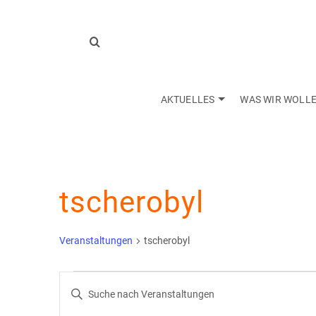
AKTUELLES
WAS WIR WOLL
tscherobyl
Veranstaltungen
tscherobyl
Veranstaltungen
Veranstaltungen
Bitte
Schlüsselwort