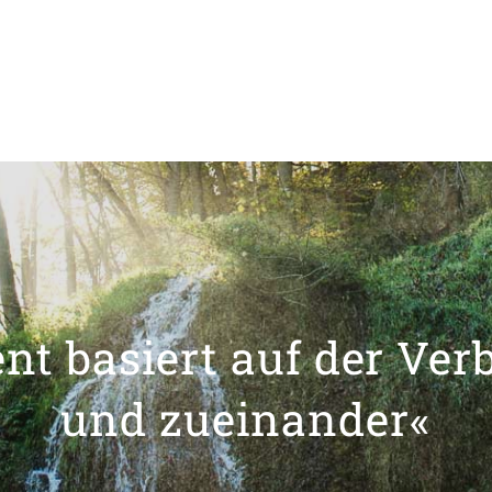
t basiert auf der Ver
und zueinander«