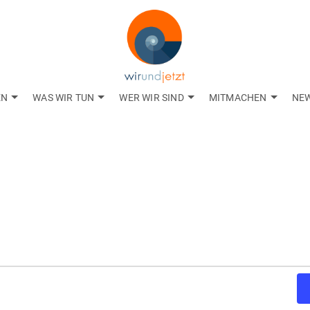
EN
WAS WIR TUN
WER WIR SIND
MITMACHEN
NE