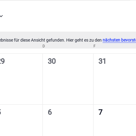
bnisse für diese Ansicht gefunden. Hier geht es zu den
nächsten bevorst
Hinweis
TTWOCH
D
DONNERSTAG
F
FREITAG
0
0
0
29
30
31
eranstaltungen,
Veranstaltungen,
Veranstaltu
0
0
0
5
6
7
eranstaltungen,
Veranstaltungen,
Veranstaltu