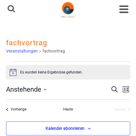
fachvortrag
Veranstaltungen
fachvortrag
Veranstaltungen
Es wurden keine Ergebnisse gefunden.
Hinweis
Ve
Vera
Anstehende
Suche
Liste
Datum
An
Such
wählen.
Veranstaltungen
Vorherige
Heute
Nächste
Na
Veranstaltu
und
Kalender abonnieren