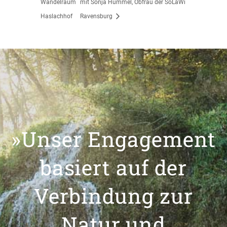
Wandelraum
mit Sonja Hummel, Obfrau der SoLaWi
Haslachhof
Ravensburg
»Unser Engagement
basiert auf der
Verbindung zur
Natur und