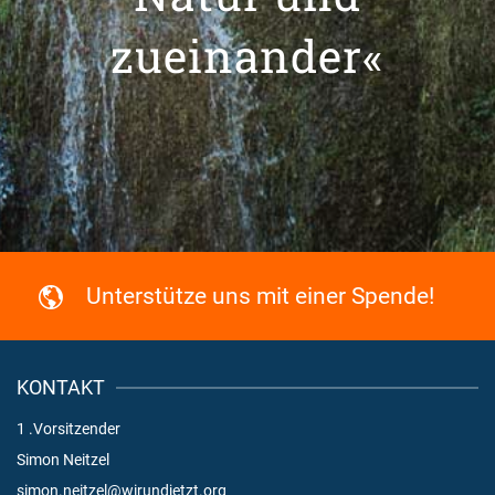
zueinander«
Unterstütze uns mit einer Spende!
KONTAKT
1 .Vorsitzender
Simon Neitzel
simon.neitzel@wirundjetzt.org