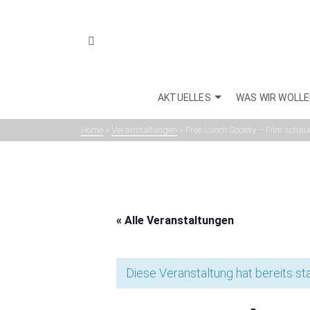
AKTUELLES
WAS WIR WOLL
Home
»
Veranstaltungen
»
Free Lunch Society – Film schau
« Alle Veranstaltungen
Diese Veranstaltung hat bereits st