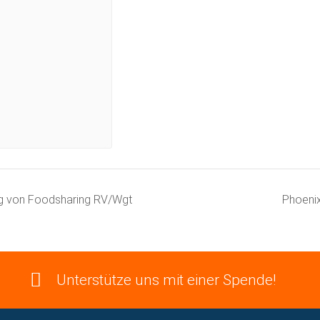
g von Foodsharing RV/Wgt
Phoenix
Unterstütze uns mit einer Spende!