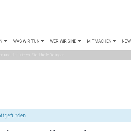
EN
WAS WIR TUN
WER WIR SIND
MITMACHEN
NEW
Veranstaltung
en und diskutieren- Stadthalle Balingen
attgefunden.