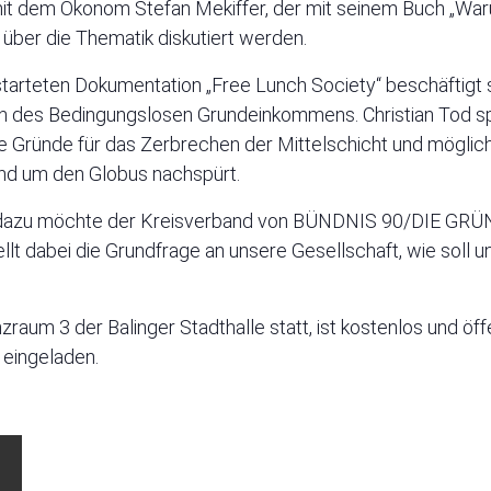
t dem Ökonom Stefan Mekiffer, der mit seinem Buch „Warum
, über die Thematik diskutiert werden.
estarteten Dokumentation „Free Lunch Society“ beschäftigt 
 des Bedingungslosen Grundeinkommens. Christian Tod spric
ie Gründe für das Zerbrechen der Mittelschicht und mögl
nd um den Globus nachspürt.
n dazu möchte der Kreisverband von BÜNDNIS 90/DIE GRÜN
ellt dabei die Grundfrage an unsere Gesellschaft, wie sol
raum 3 der Balinger Stadthalle statt, ist kostenlos und öffen
 eingeladen.