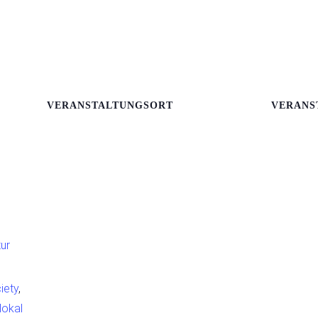
VERANSTALTUNGSORT
VERANS
tur
iety
,
lokal